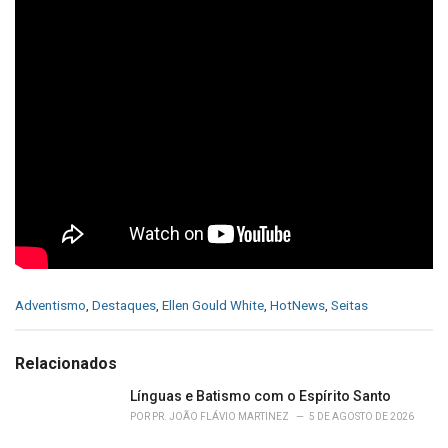
C
Adventismo
,
Destaques
,
Ellen Gould White
,
HotNews
,
Seitas
a
t
e
Relacionados
g
o
Línguas e Batismo com o Espírito Santo
r
POR
PR. JOÃO FLÁVIO MARTINEZ
5 DE AGOSTO DE 2026
i