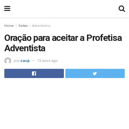
Home
Seitas
Adventismo
Oração para aceitar a Profetisa
Adventista
por
cacp
13 anos ago