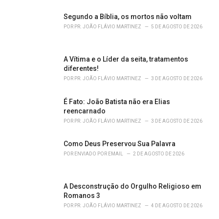
e
s
Segundo a Bíblia, os mortos não voltam
:
POR
PR. JOÃO FLÁVIO MARTINEZ
5 DE AGOSTO DE 2026
A Vítima e o Líder da seita, tratamentos
diferentes!
POR
PR. JOÃO FLÁVIO MARTINEZ
3 DE AGOSTO DE 2026
É Fato: João Batista não era Elias
reencarnado
POR
PR. JOÃO FLÁVIO MARTINEZ
3 DE AGOSTO DE 2026
Como Deus Preservou Sua Palavra
POR
ENVIADO POR EMAIL
2 DE AGOSTO DE 2026
A Desconstrução do Orgulho Religioso em
Romanos 3
POR
PR. JOÃO FLÁVIO MARTINEZ
4 DE AGOSTO DE 2026