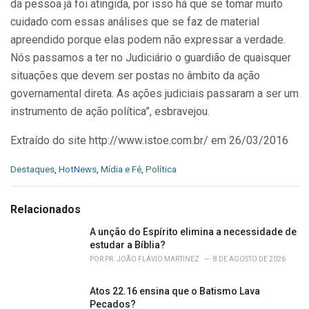
da pessoa já foi atingida, por isso há que se tomar muito
cuidado com essas análises que se faz de material
apreendido porque elas podem não expressar a verdade.
Nós passamos a ter no Judiciário o guardião de quaisquer
situações que devem ser postas no âmbito da ação
governamental direta. As ações judiciais passaram a ser um
instrumento de ação política”, esbravejou.
Extraído do site http://www.istoe.com.br/ em 26/03/2016
C
Destaques
,
HotNews
,
Mídia e Fé
,
Política
a
t
e
Relacionados
g
o
A unção do Espírito elimina a necessidade de
r
estudar a Bíblia?
i
POR
PR. JOÃO FLÁVIO MARTINEZ
8 DE AGOSTO DE 2026
e
s
Atos 22.16 ensina que o Batismo Lava
:
Pecados?