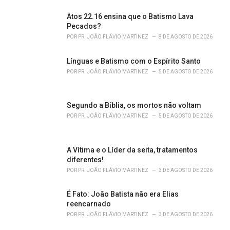
s
Atos 22.16 ensina que o Batismo Lava
:
Pecados?
POR
PR. JOÃO FLÁVIO MARTINEZ
8 DE AGOSTO DE 2026
Línguas e Batismo com o Espírito Santo
POR
PR. JOÃO FLÁVIO MARTINEZ
5 DE AGOSTO DE 2026
Segundo a Bíblia, os mortos não voltam
POR
PR. JOÃO FLÁVIO MARTINEZ
5 DE AGOSTO DE 2026
A Vítima e o Líder da seita, tratamentos
diferentes!
POR
PR. JOÃO FLÁVIO MARTINEZ
3 DE AGOSTO DE 2026
É Fato: João Batista não era Elias
reencarnado
POR
PR. JOÃO FLÁVIO MARTINEZ
3 DE AGOSTO DE 2026