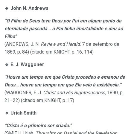
🔹
John N. Andrews
“O Filho de Deus teve Deus por Pai em algum ponto da
eternidade passada… o Pai tinha imortalidade e deu ao
Filho”
(ANDREWS, J. N.
Review and Herald
, 7 de setembro de
1869, p. 84) (citado em KNIGHT, p. 16, 114)
🔹
E. J. Waggoner
“Houve um tempo em que Cristo procedeu e emanou de
Deus… houve um tempo em que Ele veio à existência.”
(WAGGONER, E. J.
Christ and His Righteousness
, 1890, p.
21–22) (citado em KNIGHT, p. 17)
🔹
Uriah Smith
“Cristo é o primeiro ser criado.”
(SMITH, Uriah.
Thoughts on Daniel and the Revelation
.