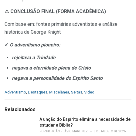
⚠️
CONCLUSÃO FINAL (FORMA ACADÊMICA)
Com base em: fontes primárias adventistas e análise
histórica de George Knight
✔
O adventismo pioneiro:
rejeitava a Trindade
negava a eternidade plena de Cristo
negava a personalidade do Espírito Santo
C
Adventismo
,
Destaques
,
Miscelânea
,
Seitas
,
Video
a
t
e
Relacionados
g
o
A unção do Espírito elimina a necessidade de
r
estudar a Bíblia?
i
POR
PR. JOÃO FLÁVIO MARTINEZ
8 DE AGOSTO DE 2026
e