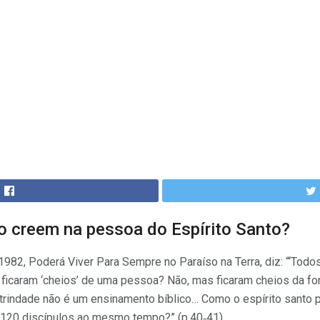
o creem na pessoa do Espírito Santo?
 1982, Poderá Viver Para Sempre no Paraíso na Terra, diz: “‘Todo
les ficaram ‘cheios’ de uma pessoa? Não, mas ficaram cheios da fo
 trindade não é um ensinamento bíblico… Como o espírito santo 
120 discípulos ao mesmo tempo?” (p.40‑41).