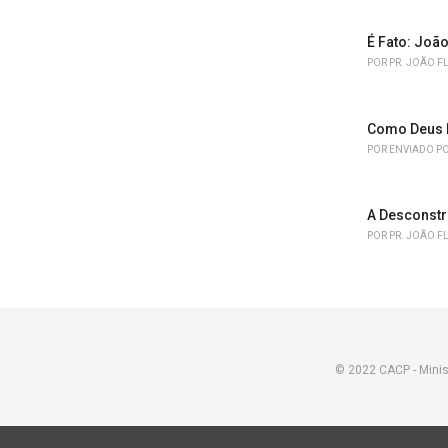
É Fato: João
POR
PR. JOÃO F
Como Deus 
POR
ENVIADO PO
A Desconstr
POR
PR. JOÃO F
© 2022 CACP - Minis