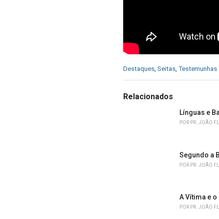
C
Destaques
,
Seitas
,
Testemunhas 
a
t
e
Relacionados
g
o
Línguas e B
r
POR
PR. JOÃO F
i
e
s
Segundo a B
:
POR
PR. JOÃO F
A Vítima e o
POR
PR. JOÃO F