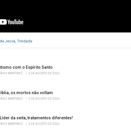
de Jeová
,
Trindade
atismo com o Espírito Santo
LÁVIO MARTINEZ
5 DE AGOSTO DE 2026
íblia, os mortos não voltam
LÁVIO MARTINEZ
5 DE AGOSTO DE 2026
 Líder da seita, tratamentos diferentes!
LÁVIO MARTINEZ
3 DE AGOSTO DE 2026