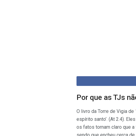
Por que as TJs nã
O livro da Torre de Vigia de
espírito santo’. (At 2.4). E
os fatos tornam claro que a
sendo que encheu cerca de 