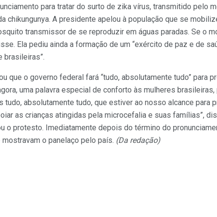
unciamento para tratar do surto de zika vírus, transmitido pelo 
a chikungunya. A presidente apelou à população que se mobili
quito transmissor de se reproduzir em águas paradas. Se o mos
isse. Ela pediu ainda a formação de um “exército de paz e de sa
 brasileiras”.
rmou que o governo federal fará “tudo, absolutamente tudo” para 
 agora, uma palavra especial de conforto às mulheres brasileiras
 tudo, absolutamente tudo, que estiver ao nosso alcance para p
iar as crianças atingidas pela microcefalia e suas famílias”, di
ou o protesto. Imediatamente depois do término do pronunciame
 mostravam o panelaço pelo país.
(Da redação)