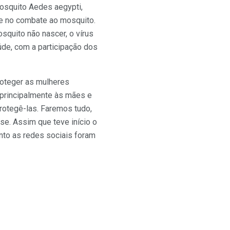
mosquito Aedes aegypti,
ze no combate ao mosquito.
quito não nascer, o vírus
úde, com a participação dos
proteger as mulheres
, principalmente às mães e
rotegê-las. Faremos tudo,
sse. Assim que teve início o
nto as redes sociais foram