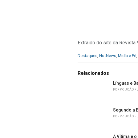
Extraído do site da Revist
C
Destaques
,
HotNews
,
Mídia e Fé
,
a
t
e
Relacionados
g
o
Línguas e B
r
POR
PR. JOÃO F
i
e
s
Segundo a B
:
POR
PR. JOÃO F
A Vítima e o