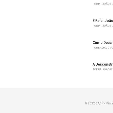
POR
PR. JOÃO F
É Fato: João
POR
PR. JOÃO F
Como Deus 
POR
ENVIADO PO
A Desconstr
POR
PR. JOÃO F
© 2022 CACP - Minis