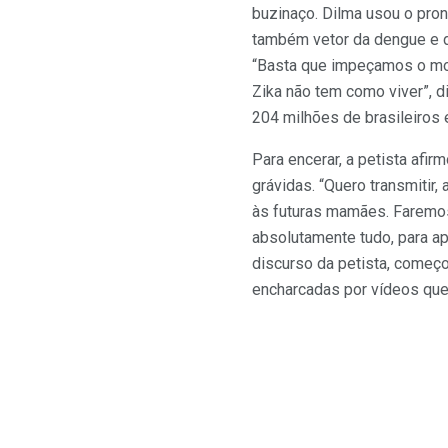
buzinaço. Dilma usou o pron
também vetor da dengue e d
“Basta que impeçamos o mos
Zika não tem como viver”, d
204 milhões de brasileiros e
Para encerar, a petista afi
grávidas. “Quero transmitir,
às futuras mamães. Faremos
absolutamente tudo, para apo
discurso da petista, começ
encharcadas por vídeos que