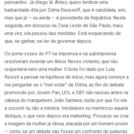
pensantes. Já chego lá. Antes, quero lembrar uma
barbaridade dita por Dilma Rousseff, que é candidata, sim,
mas que já — ou ainda — é presidente da República. Nesta
segunda, em discurso na Zona Leste de São Paulo, mais
uma vez, ela passou das medidas. Está esquecendo de
que, se ganhar, vai ter de governar depois.
Os porta-vozes do PT na imprensa e na subimprensa
resolveram inventar um Aécio Neves violento, que não
respeitaria nem uma mulher. O bote foi dado por Lula.
Resisti a pensar na hipótese de início, mas agora começo a
me perguntar se o “mal-estar” de Dilma, ao fim do debate
promovido por Jovem Pan, UOL e SBT não nasceu antes na
cabeça do marqueteiro João Santana, razão por que foi ele
a socorrê-la, não a médica. Verdadeiro ou mentiroso aquele
delíquio, o que veio depois era marketing. Procurou-se criar
a imagem da mulher já idosa, atacada por um homem jovem
— como se um debate não fosse um confronto de palavras