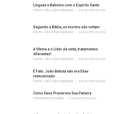
g
o
Línguas e Batismo com o Espírito Santo
r
POR
PR. JOÃO FLÁVIO MARTINEZ
5 DE AGOSTO DE 2026
i
e
s
Segundo a Bíblia, os mortos não voltam
:
POR
PR. JOÃO FLÁVIO MARTINEZ
5 DE AGOSTO DE 2026
A Vítima e o Líder da seita, tratamentos
diferentes!
POR
PR. JOÃO FLÁVIO MARTINEZ
3 DE AGOSTO DE 2026
É Fato: João Batista não era Elias
reencarnado
POR
PR. JOÃO FLÁVIO MARTINEZ
3 DE AGOSTO DE 2026
Como Deus Preservou Sua Palavra
POR
ENVIADO POR EMAIL
2 DE AGOSTO DE 2026