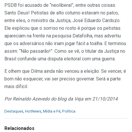
PSDB foi acusado de “neoliberal”, entre outras coisas.
Santo Deus! Petistas de alto coturno estavam no palco,
entre eles, o ministro da Justiça, José Eduardo Cardozo.
Ele explicou que o sorriso no rosto é porque os petistas
apareciam na frente na pesquisa Datafolha, mas advertiu
que os adversários não iriam jogar fácil a toalha. E terminou
assim: “Não passarão!”. Como se vê, o titular da Justiça no
Brasil confunde uma disputa eleitoral com uma guerra.
E olhem que Dilma ainda não venceu a eleição. Se vencer, é
bom não esquecer, vai ser preciso governar. Será a parte
mais difícil.
Por Reinaldo Azevedo do blog da Veja em 21/10/2014
C
Destaques
,
HotNews
,
Mídia e Fé
,
Política
a
t
e
Relacionados