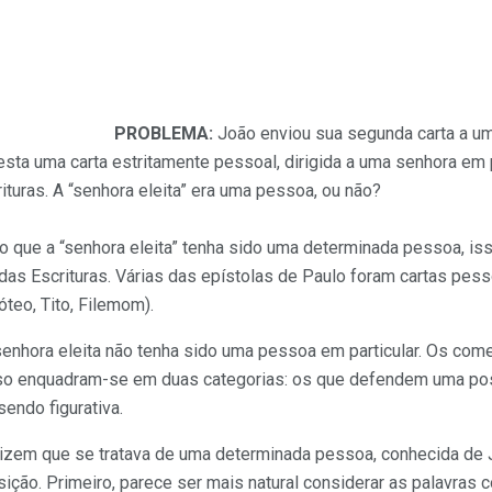
PROBLEMA:
João enviou sua segunda carta a uma
esta uma carta estritamente pessoal, dirigida a uma senhora em p
ituras. A “senhora eleita” era uma pessoa, ou não?
 que a “senhora eleita” tenha sido uma determinada pessoa, iss
 das Escrituras. Várias das epístolas de Paulo foram cartas pe
óteo, Tito, Filemom).
enhora eleita não tenha sido uma pessoa em particular. Os come
so enquadram-se em duas categorias: os que defendem uma posi
endo figurativa.
 dizem que se tratava de uma determinada pessoa, conhecida de
ição. Primeiro, parece ser mais natural considerar as palavras