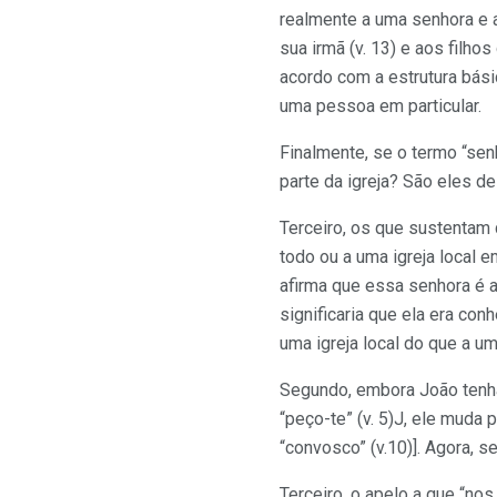
realmente a uma senhora e a
sua irmã (v. 13) e aos filho
acordo com a estrutura bási
uma pessoa em particular.
Finalmente, se o termo “senh
parte da igreja? São eles d
Terceiro, os que sustentam 
todo ou a uma igreja local 
afirma que essa senhora é 
significaria que ela era co
uma igreja local do que a u
Segundo, embora João tenha 
“peço-te” (v. 5)J, ele muda p
“convosco” (v.10)]. Agora, s
Terceiro, o apelo a que “no