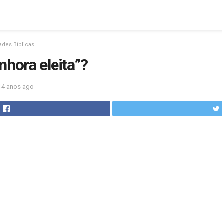
ades Bíblicas
nhora eleita”?
14 anos ago