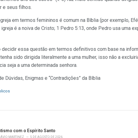
 e seus filhos.
 igreja em termos femininos é comum na Bíblia (por exemplo, Ef
 igreja é a noiva de Cristo; 1 Pedro 5:13, onde Pedro usa uma 
ecidir essa questão em termos definitivos com base na inform
nha sido dirigida literalmente a uma mulher, isso não a excluiri
ncia seja a uma determinada senhora.
Dúvidas, Enigmas e “Contradições” da Bíblia
blicos
atismo com o Espírito Santo
LÁVIO MARTINEZ
5 DE AGOSTO DE 2026