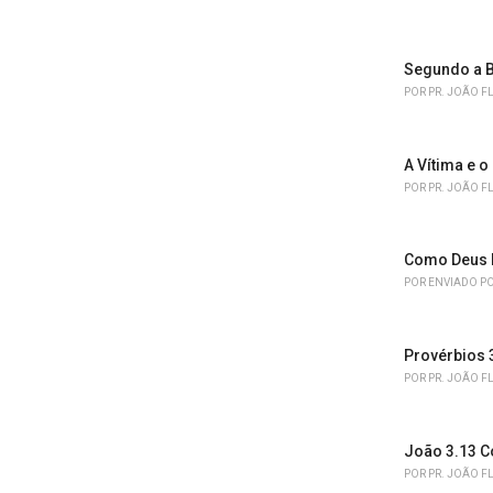
s
:
Segundo a B
POR
PR. JOÃO F
A Vítima e o
POR
PR. JOÃO F
Como Deus 
POR
ENVIADO PO
Provérbios 
POR
PR. JOÃO F
João 3.13 C
POR
PR. JOÃO F