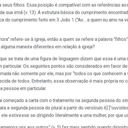
 seus filhos. Essa posição é compatível com as referências aos 
s da sua irmã (v. 13). A estrutura básica do cumprimento encontra
ca do cumprimento feito em 3 João 1 (“Ao… a quem eu amo na ver
ora” refere-se à igreja, então a quem se refere a palavra “filhos
e alguma maneira diferentes em relação à igreja?
que se trata de uma figura de linguagem dizem que essa é uma 
em particular. Os seguintes pontos são considerados em favor de
amada não somente por ele, mas por “todos os que conhecem a ve
nhecida de todos. Entretanto, essa observação é mais própria no 
ma pessoa em particular.
começado a carta com o tratamento na segunda pessoa do singula
ara a segunda pessoa do plural a partir do versículo 6] [“ouvistes” 
e ele estivesse se dirigindo literalmente a uma mulher, por que us
s amemos uns aos outros” (v. 5) faz mais sentido quando dirigi