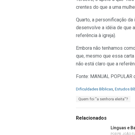
crentes do que a uma mulher
Quarto, a personificação da
desenvolve a idéia de que a
referência à igreja).
Embora não tenhamos como d
que, mesmo que essa carta te
não está claro que a referê
Fonte: MANUAL POPULAR de 
C
Dificuldades Bíblicas
,
Estudos Bí
a
T
Quem foi "a senhora eleita"?
t
a
e
g
g
s
o
Relacionados
:
r
i
Línguas e B
e
POR
PR. JOÃO F