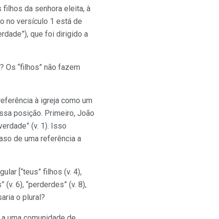
filhos da senhora eleita, à
do no versículo 1 está de
dade”), que foi dirigido a
”? Os “filhos” não fazem
referência à igreja como um
ssa posição. Primeiro, João
rdade” (v. 1). Isso
caso de uma referência a
r [“teus” filhos (v. 4),
(v. 6), “perderdes” (v. 8),
aria o plural?
do a uma comunidade de