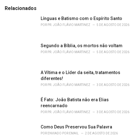
t
e
Relacionados
g
o
Línguas e Batismo com o Espírito Santo
r
POR
PR. JOÃO FLÁVIO MARTINEZ
5 DE AGOSTO DE 2026
i
e
s
Segundo a Bíblia, os mortos não voltam
:
POR
PR. JOÃO FLÁVIO MARTINEZ
5 DE AGOSTO DE 2026
A Vítima e o Líder da seita, tratamentos
diferentes!
POR
PR. JOÃO FLÁVIO MARTINEZ
3 DE AGOSTO DE 2026
É Fato: João Batista não era Elias
reencarnado
POR
PR. JOÃO FLÁVIO MARTINEZ
3 DE AGOSTO DE 2026
Como Deus Preservou Sua Palavra
POR
ENVIADO POR EMAIL
2 DE AGOSTO DE 2026