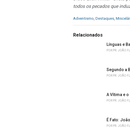
todos os pecados que induz
C
Adventismo
,
Destaques
,
Miscelâ
a
t
e
Relacionados
g
o
Línguas e B
r
POR
PR. JOÃO F
i
e
s
Segundo a B
:
POR
PR. JOÃO F
A Vítima e o
POR
PR. JOÃO F
É Fato: João
POR
PR. JOÃO F