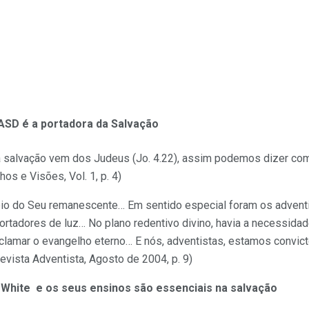
ASD é a portadora da Salvação
“a salvação vem dos Judeus (Jo. 4.22), assim podemos dizer co
os e Visões, Vol. 1, p. 4)
io do Seu remanescente… Em sentido especial foram os adventi
rtadores de luz… No plano redentivo divino, havia a necessidad
oclamar o evangelho eterno… E nós, adventistas, estamos convi
ista Adventista, Agosto de 2004, p. 9)
White e os seus ensinos são essenciais na salvação