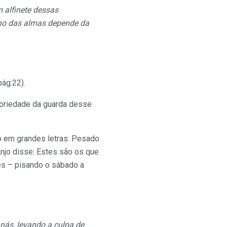
 alfinete dessas
no das almas depende da
pág.22).
atoriedade da guarda desse
o em grandes letras: Pesado
Anjo disse: Estes são os que
és – pisando o sábado a
nás, levando a culpa de