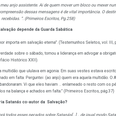
 meu anjo assistente. Ai de quem mover um bloco ou mexer num
ompreensão dessas mensagens é de vital importância. O desti
 recebidas.
”. (Primeiros Escritos, Pg.258)
alvação depende da Guarda Sabática
or importa em salvação eterna”. (Testemunhos Seletos, vol. III, 
 verdade sobre o sábado, tomou a liderança em advogar a obrig
fácio Histórico XXII).
 multidão que ululava em agonia. Em suas vestes estava escrit
chado em falta. Perguntei (ao anjo) quem era aquela multidão. O 
abandonaram. Vi que eles haviam … enlameado o resto com os p
os na balança e achados em falta.” (Primeiros Escritos, pág.37)
ia Satanás co-autor da Salvação?
porá todos esses pecados sobre Satanás[…] …de igual modo Sata