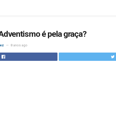
Adventismo é pela graça?
nez
8 anos ago