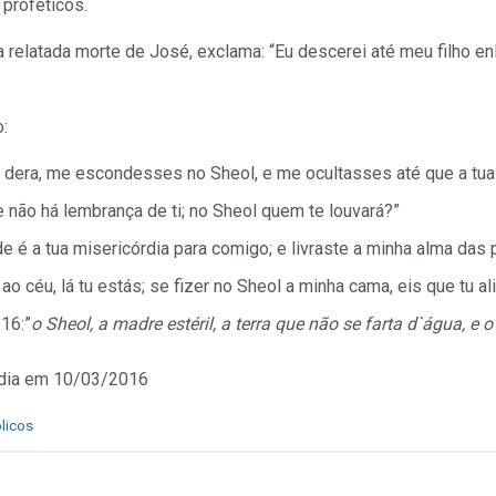
 proféticos.
relatada morte de José, exclama: “Eu descerei até meu filho enl
:
 dera, me escondesses no Sheol, e me ocultasses até que a tua 
 não há lembrança de ti; no Sheol quem te louvará?”
e é a tua misericórdia para comigo; e livraste a minha alma das
ao céu, lá tu estás; se fizer no Sheol a minha cama, eis que tu a
16:”
o Sheol, a madre estéril, a terra que não se farta d`água, e 
édia em 10/03/2016
licos