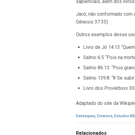
sapienciais, além dos livros
Jacó, não conformado com a 
Gênesis 37:35).
Outros exemplos desse uso
Livro de Jó 14:13 “Quem
Salmo 6:5 “Pois na morte
Salmo 86:13: “Pois grand
Salmo 139:8: “8 Se subir 
Livro dos Provérbios 30:
Adaptado do site da Wikip
C
Destaques
,
Diversos
,
Estudos Bíb
a
t
e
Relacionados