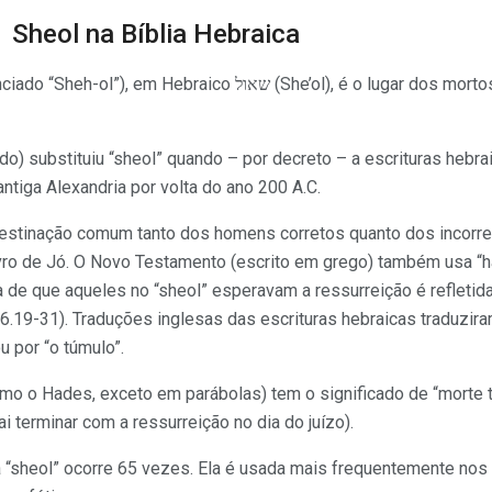
Sheol na Bíblia Hebraica
braico שאול (She’ol), é o lugar dos mortos ou mundo invisível dos
o) substituiu “sheol” quando – por decreto – a escrituras hebra
antiga Alexandria por volta do ano 200 A.C.
estinação comum tanto dos homens corretos quanto dos incorr
ivro de Jó. O Novo Testamento (escrito em grego) também usa “ha
de que aqueles no “sheol” esperavam a ressurreição é refletida
.19-31). Traduções inglesas das escrituras hebraicas traduzir
u por “o túmulo”.
omo o Hades, exceto em parábolas) tem o significado de “morte t
 terminar com a ressurreição no dia do juízo).
ra “sheol” ocorre 65 vezes. Ela é usada mais frequentemente nos