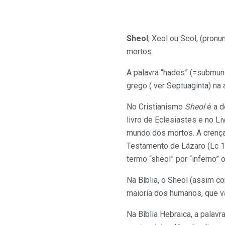
Sheol
, Xeol ou Seol, (pronunciado “Sheh-ol”), em He
mortos.
A palavra “hades” (=submund
grego ( ver Septuaginta) na 
No Cristianismo
Sheol
é a d
livro de Eclesiastes e no L
mundo dos mortos. A crença 
Testamento de Lázaro (Lc 16
termo “sheol” por “inferno” o
Na Bíblia, o Sheol (assim c
maioria dos humanos, que vai
Na Bíblia Hebraica, a palav