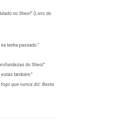
utado no Sheol” (Livro do
ira tenha passado.”
 profundezas do Sheol”
li estás também.”
o fogo que nunca diz: Basta.