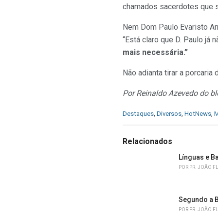
chamados sacerdotes que se
Nem Dom Paulo Evaristo Ar
“Está claro que D. Paulo já 
mais necessária.”
Não adianta tirar a porcaria 
Por Reinaldo Azevedo do b
C
Destaques
,
Diversos
,
HotNews
,
M
a
t
e
Relacionados
g
o
Línguas e B
r
POR
PR. JOÃO F
i
e
s
Segundo a B
:
POR
PR. JOÃO F