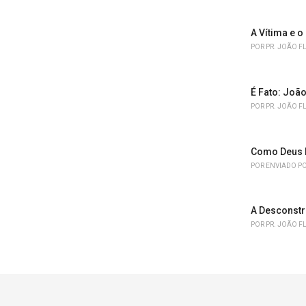
A Vítima e o
POR
PR. JOÃO F
É Fato: João
POR
PR. JOÃO F
Como Deus 
POR
ENVIADO PO
A Desconstr
POR
PR. JOÃO F