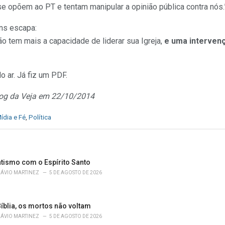
 opõem ao PT e tentam manipular a opinião pública contra nós.
ns escapa:
não tem mais a capacidade de liderar sua Igreja,
e uma interven
do ar. Já fiz um PDF.
log da Veja em 22/10/2014
ídia e Fé
,
Política
atismo com o Espírito Santo
LÁVIO MARTINEZ
5 DE AGOSTO DE 2026
íblia, os mortos não voltam
LÁVIO MARTINEZ
5 DE AGOSTO DE 2026