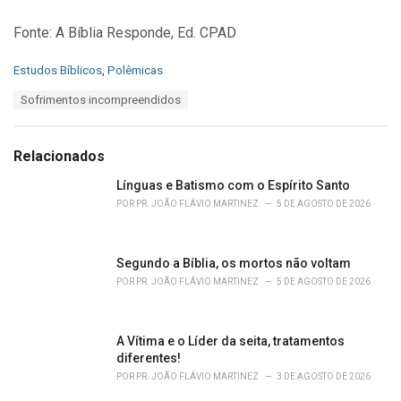
Fonte: A Bíblia Responde, Ed. CPAD
C
Estudos Bíblicos
,
Polêmicas
a
T
Sofrimentos incompreendidos
t
a
e
g
g
s
o
Relacionados
:
r
i
Línguas e Batismo com o Espírito Santo
e
POR
PR. JOÃO FLÁVIO MARTINEZ
5 DE AGOSTO DE 2026
s
:
Segundo a Bíblia, os mortos não voltam
POR
PR. JOÃO FLÁVIO MARTINEZ
5 DE AGOSTO DE 2026
A Vítima e o Líder da seita, tratamentos
diferentes!
POR
PR. JOÃO FLÁVIO MARTINEZ
3 DE AGOSTO DE 2026