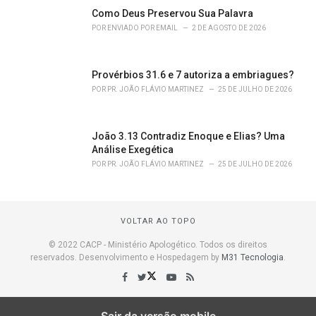
Como Deus Preservou Sua Palavra
POR
ENVIADO POR EMAIL
2 DE AGOSTO DE 2026
Provérbios 31.6 e 7 autoriza a embriagues?
POR
PR. JOÃO FLÁVIO MARTINEZ
25 DE JULHO DE 2026
João 3.13 Contradiz Enoque e Elias? Uma
Análise Exegética
POR
PR. JOÃO FLÁVIO MARTINEZ
25 DE JULHO DE 2026
VOLTAR AO TOPO
© 2022 CACP - Ministério Apologético. Todos os direitos
reservados. Desenvolvimento e Hospedagem by
M31 Tecnologia
.