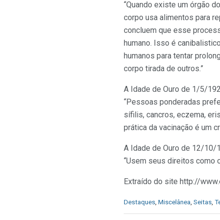
“Quando existe um órgão doe
corpo usa alimentos para re
concluem que esse processo
humano. Isso é canibalisti
humanos para tentar prolong
corpo tirada de outros.”
A Idade de Ouro de 1/5/1929,
“Pessoas ponderadas prefer
sífilis, cancros, eczema, er
prática da vacinação é um cr
A Idade de Ouro de 12/10/19
“Usem seus direitos como c
Extraído do site http://www
C
Destaques
,
Miscelânea
,
Seitas
,
T
a
t