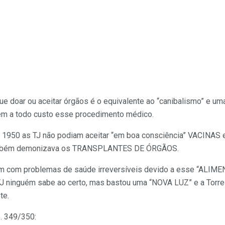
que doar ou aceitar órgãos é o equivalente ao “canibalismo” e um
em a todo custo esse procedimento médico.
 1950 as TJ não podiam aceitar “em boa consciência” VACINAS 
 também demonizava os TRANSPLANTES DE ÓRGÃOS.
am com problemas de saúde irreversíveis devido a esse “AL
 ninguém sabe ao certo, mas bastou uma “NOVA LUZ” e a Torre
te.
. 349/350: