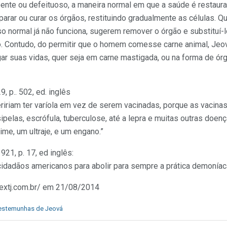
nte ou defeituoso, a maneira normal em que a saúde é restaura
parar ou curar os órgãos, restituindo gradualmente as células. 
 normal já não funciona, sugerem remover o órgão e substituí-l
co. Contudo, do permitir que o homem comesse carne animal, Je
ar suas vidas, quer seja em carne mastigada, ou na forma de órg
 p.. 502, ed. inglês
iriam ter varíola em vez de serem vacinadas, porque as vacin
isipelas, escrófula, tuberculose, até a lepra e muitas outras doenç
ime, um ultraje, e um engano.”
21, p. 17, ed inglês:
idadãos americanos para abolir para sempre a prática demoníaca
.extj.com.br/ em 21/08/2014
estemunhas de Jeová