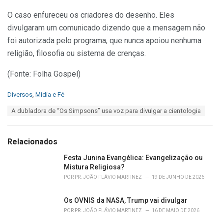
O caso enfureceu os criadores do desenho. Eles
divulgaram um comunicado dizendo que a mensagem não
foi autorizada pelo programa, que nunca apoiou nenhuma
religião, filosofia ou sistema de crenças.
(Fonte: Folha Gospel)
C
Diversos
,
Mídia e Fé
a
T
A dubladora de “Os Simpsons” usa voz para divulgar a cientologia
t
a
e
g
g
s
o
Relacionados
:
r
i
Festa Junina Evangélica: Evangelização ou
e
Mistura Religiosa?
s
POR
PR. JOÃO FLÁVIO MARTINEZ
19 DE JUNHO DE 2026
:
Os OVNIS da NASA, Trump vai divulgar
POR
PR. JOÃO FLÁVIO MARTINEZ
16 DE MAIO DE 2026