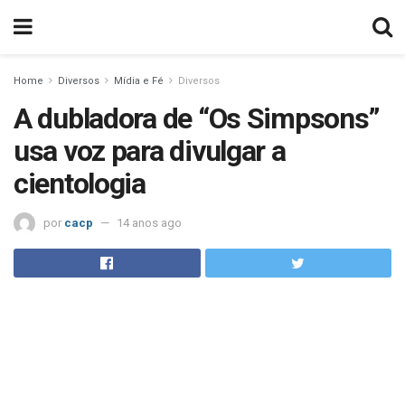
Home
Diversos
Mídia e Fé
Diversos
A dubladora de “Os Simpsons”
usa voz para divulgar a
cientologia
por
cacp
14 anos ago