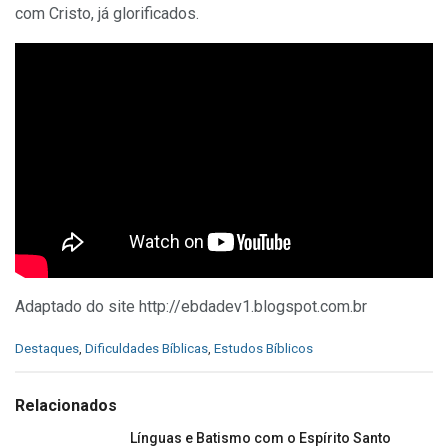
com Cristo, já glorificados.
Adaptado do site http://ebdadev1.blogspot.com.br
C
Destaques
,
Dificuldades Bíblicas
,
Estudos Bíblicos
a
t
e
Relacionados
g
o
Línguas e Batismo com o Espírito Santo