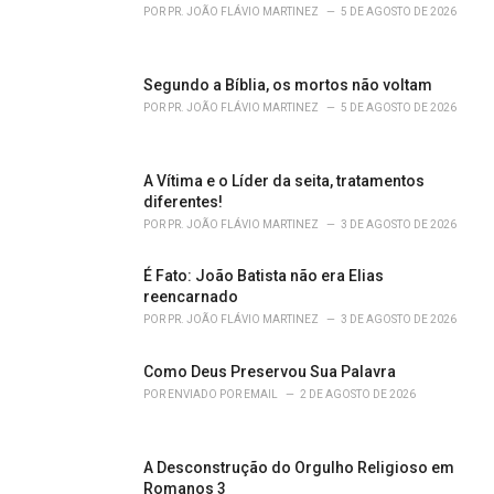
r
POR
PR. JOÃO FLÁVIO MARTINEZ
5 DE AGOSTO DE 2026
i
e
s
Segundo a Bíblia, os mortos não voltam
:
POR
PR. JOÃO FLÁVIO MARTINEZ
5 DE AGOSTO DE 2026
A Vítima e o Líder da seita, tratamentos
diferentes!
POR
PR. JOÃO FLÁVIO MARTINEZ
3 DE AGOSTO DE 2026
É Fato: João Batista não era Elias
reencarnado
POR
PR. JOÃO FLÁVIO MARTINEZ
3 DE AGOSTO DE 2026
Como Deus Preservou Sua Palavra
POR
ENVIADO POR EMAIL
2 DE AGOSTO DE 2026
A Desconstrução do Orgulho Religioso em
Romanos 3