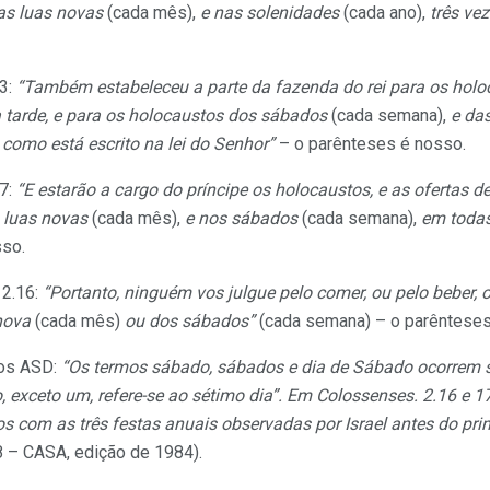
as luas novas
(cada mês),
e nas solenidades
(cada ano),
três ve
.3:
“Também estabeleceu a parte da fazenda do rei para os holo
tarde, e para os holocaustos dos sábados
(cada semana),
e das
como está escrito na lei do Senhor”
– o parênteses é nosso.
17:
“E estarão a cargo do príncipe os holocaustos, e as ofertas de
 luas novas
(cada mês),
e nos sábados
(cada semana),
em todas
sso.
 2.16:
“Portanto, ninguém vos julgue pelo comer, ou pelo beber, 
 nova
(cada mês)
ou dos sábados”
(cada semana) – o parênteses
os ASD:
“Os termos sábado, sábados e dia de Sábado ocorrem 
 exceto um, refere-se ao sétimo dia”. Em Colossenses. 2.16 e 17
 com as três festas anuais observadas por Israel antes do prim
 – CASA, edição de 1984).