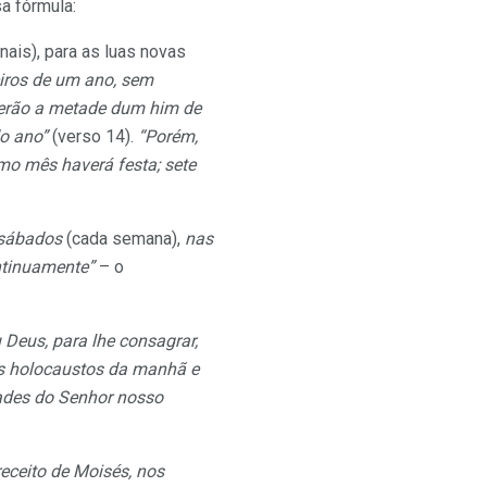
a fórmula:
is), para as luas novas
iros de um ano, sem
serão a metade dum him de
o ano”
(verso 14).
“Porém,
mo mês haverá festa; sete
 sábados
(cada semana),
nas
ntinuamente”
– o
Deus, para lhe consagrar,
 os holocaustos da manhã e
dades do Senhor nosso
eceito de Moisés, nos