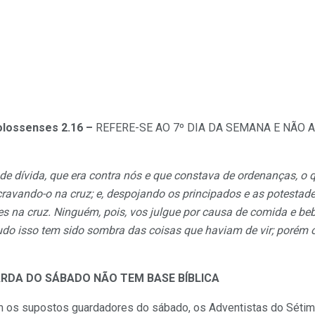
olossenses 2.16 –
REFERE-SE AO 7º DIA DA SEMANA E NÃO A
de dívida, que era contra nós e que constava de ordenanças, o qu
cravando-o na cruz; e, despojando os principados e as potestad
es na cruz. Ninguém, pois, vos julgue por causa de comida e bebi
do isso tem sido sombra das coisas que haviam de vir; porém o 
RDA DO SÁBADO NÃO TEM BASE BÍBLICA
 os supostos guardadores do sábado, os Adventistas do Sétim