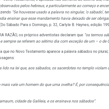
observados pelos hebreus, e particularmente ao começo e ence
izendo
“Se houvesse usado a palavra no singular, ‘o sábado’, teri
endia ensinar que esse mandamento havia deixado de ser obrigat
(Do Sábado Para o Domingo, p. 32, Carlyle B. Haynes, edição 19
A RAZÃO, os próprios adventistas declaram que
“os termos sá
 sempre se referem ao sétimo dia com exceção de um – o de Cl
a que no Novo Testamento aparece a palavra sábados no plural,
ssagens:
 lido na lei que, aos sábados, os sacerdotes no templo violam
o mais vale um homem do que uma ovelha? É, por consequência, 
amaum, cidade da Galileia, e os ensinava nos sábados”
.