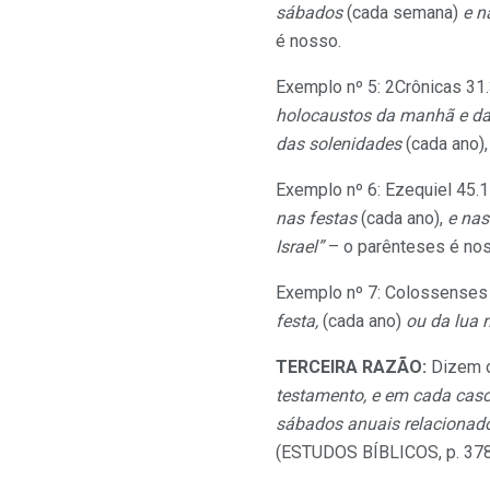
sábados
(cada semana)
e n
é nosso.
Exemplo nº 5: 2Crônicas 31
holocaustos da manhã e da 
das solenidades
(cada ano),
Exemplo nº 6: Ezequiel 45.
nas festas
(cada ano),
e nas
Israel”
– o parênteses é no
Exemplo nº 7: Colossenses
festa,
(cada ano)
ou da lua
TERCEIRA RAZÃO:
Dizem 
testamento, e em cada caso,
sábados anuais relacionados
(ESTUDOS BÍBLICOS, p. 378