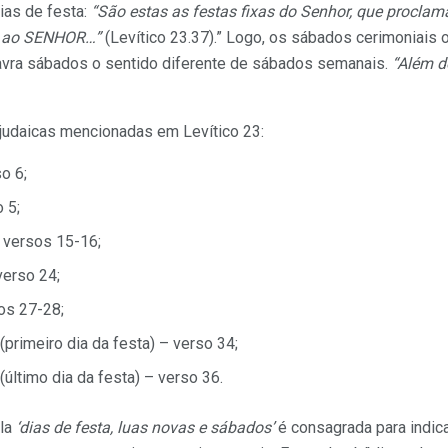
ias de festa:
“São estas as festas fixas do Senhor, que proclam
r ao SENHOR…”
(Levítico 23.37).” Logo, os sábados cerimoniais o
lavra sábados o sentido diferente de sábados semanais.
“Além 
 judaicas mencionadas em Levítico 23:
o 6;
 5;
 versos 15-16;
verso 24;
os 27-28;
primeiro dia da festa) – verso 34;
último dia da festa) – verso 36.
la
‘dias de festa, luas novas e sábados’
é consagrada para indica