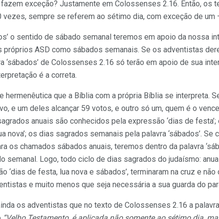
 fazem exceção? Justamente em Colossenses 2.16. Então, os t
 vezes, sempre se referem ao sétimo dia, com exceção de um 
os’ o sentido de sábado semanal teremos em apoio da nossa int
os próprios ASD como sábados semanais. Se os adventistas de
avra ‘sábados’ de Colossenses 2.16 só terão em apoio de sua int
terpretação é a correta.
e hermenêutica que a Bíblia com a própria Bíblia se interpreta.
vo, e um deles alcançar 59 votos, e outro só um, quem é o venc
sagrados anuais são conhecidos pela expressão ‘dias de festa’;
ua nova’; os dias sagrados semanais pela palavra ‘sábados’. Se
 para os chamados sábados anuais, teremos dentro da palavra ‘s
o semanal. Logo, todo ciclo de dias sagrados do judaísmo: anu
o ‘dias de festa, lua nova e sábados’, terminaram na cruz e nã
entistas e muito menos que seja necessária a sua guarda do par
nda os adventistas que no texto de Colossenses 2.16 a palavr
o
“Velho Testamento, é aplicada não somente ao sétimo dia
, ma