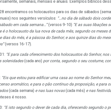
rsamente, semanais, mensais e anuais. Exemplos bíblicos dess
8 encontramos os holocaustos para os dias de sábados (semana
anuais) nos seguintes versículos:
“…no dia de sábado dois corde
 sábado em cada semana…”
(versos 9-10)
“E as suas libações 
e é o holocausto da lua nova de cada mês, segundo os meses d
ze dias do mês, é a páscoa do Senhor; e aos quinze dias do mes
os”
(versos 16-17).
.31:
“E para cada oferecimento dos holocaustos do Senhor, nos
s solenidades
(cada ano)
por conta, segundo o seu costume, co
:
“Eis que estou para edificar uma casa ao nome do Senhor meu 
ncenso aromático, e para o pão contínuo da proposição, e para
ados
(cada semana)
e nas luas novas
(cada mês)
e nas festivi
nteses é nosso.
13:
“E isto segundo o dever de cada dia, oferecendo segundo o pr