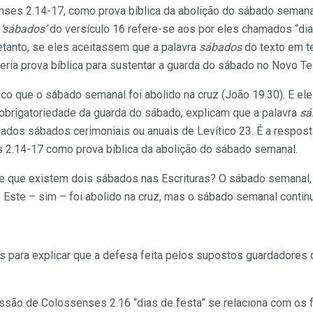
nses 2.14-17, como prova bíblica da abolição do sábado seman
a
‘sábados’
do versículo 16 refere-se aos por eles chamados “dia
retanto, se eles aceitassem que a palavra
sábados
do texto em te
eria prova bíblica para sustentar a guarda do sábado no Novo T
o que o sábado semanal foi abolido na cruz (João 19.30). E el
obrigatoriedade da guarda do sábado, explicam que a palavra
sá
tulados sábados cerimoniais ou anuais de Levítico 23. É a respos
2.14-17 como prova bíblica da abolição do sábado semanal.
e que existem dois sábados nas Escrituras? O sábado semanal, q
 Este – sim – foi abolido na cruz, mas o sábado semanal continua
 para explicar que a defesa feita pelos supostos guardadores
são de Colossenses 2.16 “dias de festa” se relaciona com os 