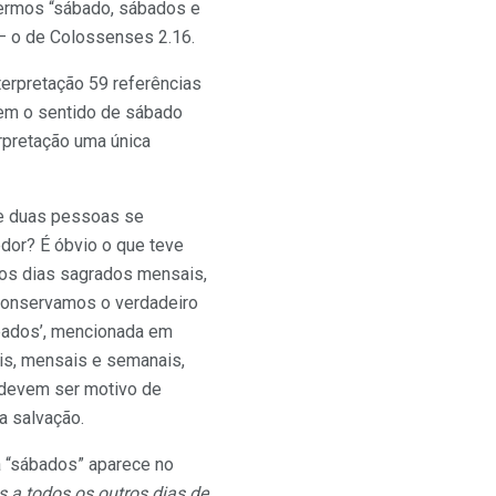
ermos “sábado, sábados e
– o de Colossenses 2.16.
erpretação 59 referências
rem o sentido de sábado
erpretação uma única
 Se duas pessoas se
edor? É óbvio o que teve
 os dias sagrados mensais,
 conservamos o verdadeiro
ábados’, mencionada em
ais, mensais e semanais,
o devem ser motivo de
a salvação.
a “sábados” aparece no
s a todos os outros dias de