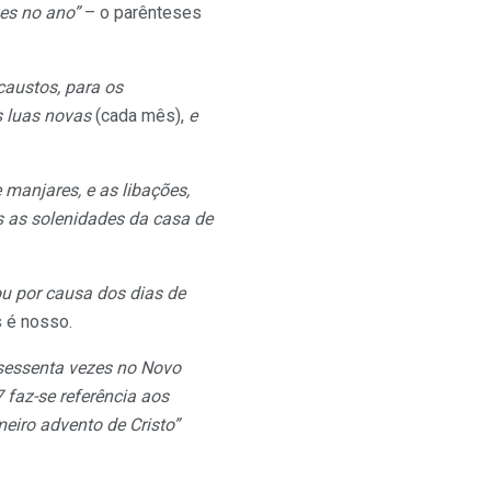
zes no ano”
– o parênteses
caustos, para os
 luas novas
(cada mês),
e
 manjares, e as libações,
 as solenidades da casa de
ou por causa dos dias de
 é nosso.
sessenta vezes no Novo
 faz-se referência aos
eiro advento de Cristo”