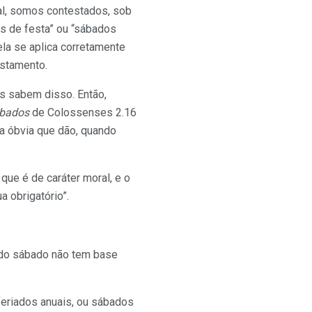
al, somos contestados, sob
s de festa” ou “sábados
la se aplica corretamente
estamento.
es sabem disso. Então,
bados
de Colossenses 2.16
ta óbvia que dão, quando
ue é de caráter moral, e o
 obrigatório”.
 do sábado não tem base
feriados anuais, ou sábados