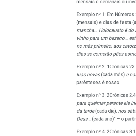
mensais e semanais ou inve
Exemplo nº 1: Em Números 2
(mensais) e dias de festa (
mancha… Holocausto é do
vinho para um bezerro… est
no mês primeiro, aos cator
dias se comerão pães asm
Exemplo nº 2: 1Crônicas 23
luas novas
(cada mês)
e na
parênteses é nosso.
Exemplo nº 3: 2Crônicas 2.4
para queimar perante ele i
da tarde
(cada dia),
nos sáb
Deus…
(cada ano)” – o parê
Exemplo nº 4: 2Crônicas 8.