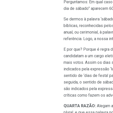
Perguntamos: Em qual caso
dia de sábado” aparecem 60
Se dermos à palavra ‘sábad
bíblicas, reconhecidas pel
anual, ou cerimonial, à pal
referência. Logo, a nossa in
E por que? Porque é regra d
candidatam a um cargo eleti
mais votos. Assim os dias 
indicados pela expressão ‘l
sentido de ‘dias de festa’
seguida, o sentido de sábad
são indicados pela expressã
críticas como fazem os adv
QUARTA RAZÃO:
Alegam ai
plural, e que essa palavra n