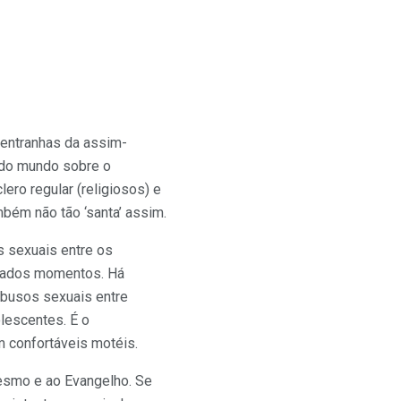
entranhas da assim-
s do mundo sobre o
ro regular (religiosos) e
mbém não tão ‘santa’ assim.
s sexuais entre os
inados momentos. Há
abusos sexuais entre
lescentes. É o
m confortáveis motéis.
esmo e ao Evangelho. Se