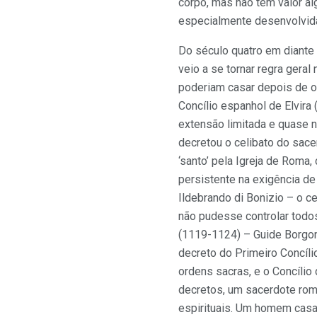
corpo, mas não têm valor alg
especialmente desenvolvida
Do século quatro em diante 
veio a se tornar regra geral
poderiam casar depois de o
Concílio espanhol de Elvira
extensão limitada e quase ne
decretou o celibato do sace
‘santo’ pela Igreja de Roma
persistente na exigência de
Ildebrando di Bonizio – o c
não pudesse controlar todo
(1119-1124) – Guide Borgon
decreto do Primeiro Concíli
ordens sacras, e o Concílio
decretos, um sacerdote rom
espirituais. Um homem casa