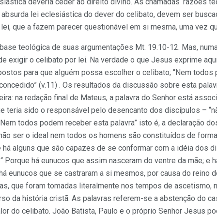
esiástica deveria ceder ao direito divino. As chamadas ‘razões t
 absurda lei eclesiástica do dever do celibato, devem ser busca
lei, que a fazem parecer questionável em si mesma, uma vez que 
base teológica de suas argumentações Mt. 19.10-12. Mas, num
e exigir o celibato por lei. Na verdade o que Jesus exprime aq
ostos para que alguém possa escolher o celibato; “Nem todos 
concedido” (v.11) . Os resultados da discussão sobre esta pala
ra: na redação final de Mateus, a palavra do Senhor está associa
 teria sido o responsável pelo desencanto dos discípulos – “nã
“Nem todos podem receber esta palavra” isto é, a declaração dos
ão ser o ideal nem todos os homens são constituídos de forma
e há alguns que são capazes de se conformar com a idéia dos di
“ Porque há eunucos que assim nasceram do ventre da mãe; e 
há eunucos que se castraram a si mesmos, por causa do reino d
s, que foram tomadas literalmente nos tempos de ascetismo, m
so da história cristã. As palavras referem-se a abstenção do c
lor do celibato. João Batista, Paulo e o próprio Senhor Jesus 