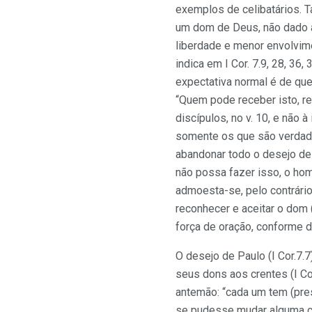
exemplos de celibatários. T
um dom de Deus, não dado 
liberdade e menor envolvime
indica em I Cor. 7.9, 28, 36,
expectativa normal é de que
“Quem pode receber isto, r
discípulos, no v. 10, e não 
somente os que são verdad
abandonar todo o desejo de
não possa fazer isso, o ho
admoesta-se, pelo contrári
reconhecer e aceitar o dom 
força de oração, conforme 
O desejo de Paulo (I Cor.7.
seus dons aos crentes (I Co
antemão: “cada um tem (pres
se pudesse mudar alguma co