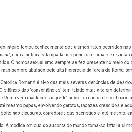
 inteiro tomou conhecimento dos últimos fatos ocorridos nas 
mana’, com a notícia estampada nos principais jornais e revista
ilos. O homossexualismo sempre se fez presente no meio do cle
, mas sempre abafado pela alta hierarquia da Igreja de Roma, ta
a Católica Romana’ é alvo das mais severas denúncias de desvio
O silêncio das ‘conveniências’ tem falado mais alto em determ
 de Roma vem mantendo ‘segredo’ sobre os casos de contínuos 
, até mesmo papas, envolvendo garotos, rapazes crescidos e ado
olto nas clausuras, corredores das sacristias e, até mesmo, e
 À medida em que se ausenta do mundo torna-se infiel a si m