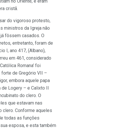
istiam no Oriente, e eram
a cristã.
sar do vigoroso protesto,
s ministros da Igreja não
 já fôssem casados. O
retos, entretanto, foram de
o I, ano 417, (Albano),
morreu em 461, considerado
 Católica Romana’ foi
 forte de Gregório VII –
igor, embora aquele papa
de Logery – e Calixto II
cubinato do clero. O
ueles que estavam nas
do clero. Conforme aqueles
de todas as funções
a sua esposa, e esta também