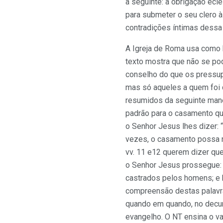
a seguinte: a obrigação ecl
para submeter o seu clero à
contradições íntimas dessa 
A Igreja de Roma usa como 
texto mostra que não se pod
conselho do que os pressup
mas só aqueles a quem foi 
resumidos da seguinte manei
padrão para o casamento que
o Senhor Jesus lhes dizer: 
vezes, o casamento possa n
vv. 11 e12 querem dizer qu
o Senhor Jesus prossegue: 
castrados pelos homens; e 
compreensão destas palavra
quando em quando, no decur
evangelho. O NT ensina o va