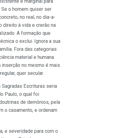
existente e marginal para
o. Se o homem quiser ser
oncreto, no real, no dia-a-
direito à vida e crerão na
alizado. A formação que
cnica o exclui. Ignora a sua
mília. Fora das categorias
ciência material e humana.
ua inserção no mesmo é mais
egular, quer secular.
 Sagradas Escrituras seria
 Paulo, o qual foi
 doutrinas de demônios, pela
bem o casamento, e ordenam
da, e severidade para com o