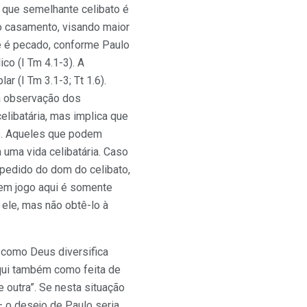
m que semelhante celibato é
 casamento, visando maior
se é pecado, conforme Paulo
ico (I Tm 4.1-3). A
r (I Tm 3.1-3; Tt 1.6).
 à observação dos
celibatária, mas implica que
s. Aqueles que podem
uma vida celibatária. Caso
pedido do dom do celibato,
 em jogo aqui é somente
ele, mas não obtê-lo à
a como Deus diversifica
aqui também como feita de
 outra”. Se nesta situação
 o desejo de Paulo seria