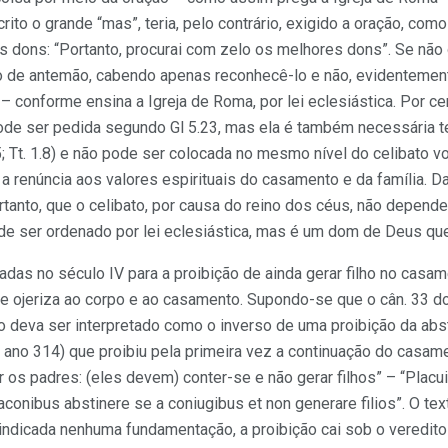
crito o grande “mas”, teria, pelo contrário, exigido a oração, como
s dons: “Portanto, procurai com zelo os melhores dons”. Se não
o de antemão, cabendo apenas reconhecê-lo e não, evidentement
 – conforme ensina a Igreja de Roma, por lei eclesiástica. Por c
) pode ser pedida segundo Gl 5.23, mas ela é também necessária
5; Tt. 1.8) e não pode ser colocada no mesmo nível do celibato v
é a renúncia aos valores espirituais do casamento e da família.
ortanto, que o celibato, por causa do reino dos céus, não depende
de ser ordenado por lei eclesiástica, mas é um dom de Deus qu
dadas no século IV para a proibição de ainda gerar filho no casa
 ojeriza ao corpo e ao casamento. Supondo-se que o cân. 33 do 
o deva ser interpretado como o inverso de uma proibição da absti
a, ano 314) que proibiu pela primeira vez a continuação do casa
 os padres: (eles devem) conter-se e não gerar filhos” – “Placui
aconibus abstinere se a coniugibus et non generare filios”. O text
ndicada nenhuma fundamentação, a proibição cai sob o veredito 