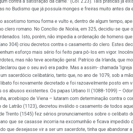
um contra a satisfação da carne.” (Col. 2.23). Tais práticas já ex
s no Budismo que já possuía monges e freiras muito antes da er
o ascetismo tomou forma e vulto e, dentro de algum tempo, ape
 no clero romano. No Concílio de Nicéia, em 325, decidiu-se que o
rdenados. Isto, porém, não impedia a ordenação de homens que
 (ano 304) criou decretos contra o casamento do clero. Estes dec
nhum esforço mais sério foi feito para pô-los em vigor. Inocênci
rdotes, mas não teve aceitação geral. Patrício da Irlanda, que 
, declarou que o seu avô era padre. Mas a assim- chamada ‘Igreja
 um sacerdócio celibatário, tanto que, no ano de 1079, sob a mão
elibato foi novamente decretado e foi razoavelmente posto em v
s os abusos existentes. Os papas Urbano II (1088-1099) – Odon 
ha, arcebispo de Viena – lutaram com determinação contra o con
o de Latrão (1123), decretou inválido o casamento de todos aq
 de Trento (1545) fez sérios pronunciamentos sobre o celibato 
ano que se casasse incorria na excomunhão e ficava impedido 
do que desejasse vir a ser um sacerdote, tinha que abandonar 