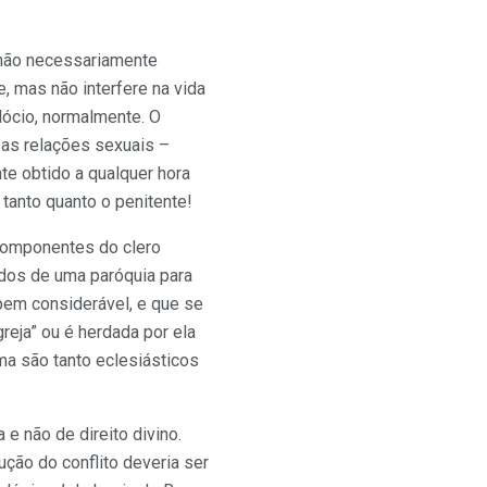
 não necessariamente
 mas não interfere na vida
dócio, normalmente. O
a as relações sexuais –
e obtido a qualquer hora
 tanto quanto o penitente!
 componentes do clero
idos de uma paróquia para
bem considerável, e que se
eja” ou é herdada por ela
ma são tanto eclesiásticos
 e não de direito divino.
ução do conflito deveria ser