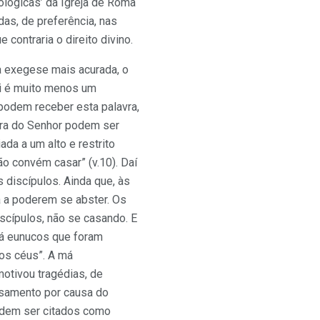
eológicas’ da Igreja de Roma
das, de preferência, nas
contraria o direito divino.
a exegese mais acurada, o
ui é muito menos um
podem receber esta palavra,
vra do Senhor podem ser
da a um alto e restrito
o convém casar” (v.10). Daí
 discípulos. Ainda que, às
 a poderem se abster. Os
scípulos, não se casando. E
há eunucos que foram
os céus”. A má
otivou tragédias, de
asamento por causa do
podem ser citados como