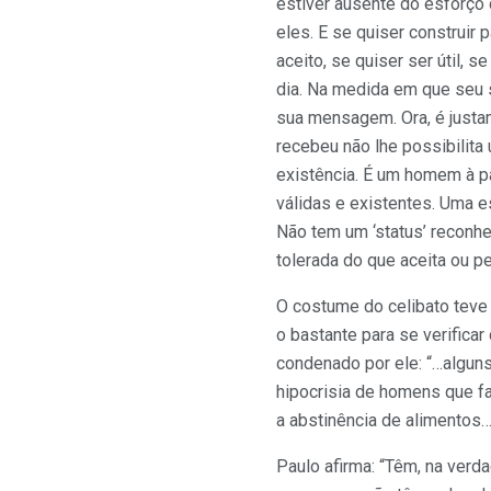
estiver ausente do esforço 
eles. E se quiser construir 
aceito, se quiser ser útil, s
dia. Na medida em que seu s
sua mensagem. Ora, é justa
recebeu não lhe possibilita 
existência. É um homem à p
válidas e existentes. Uma es
Não tem um ‘status’ reconh
tolerada do que aceita ou p
O costume do celibato teve
o bastante para se verifica
condenado por ele: “…alguns
hipocrisia de homens que f
a abstinência de alimentos…
Paulo afirma: “Têm, na verda