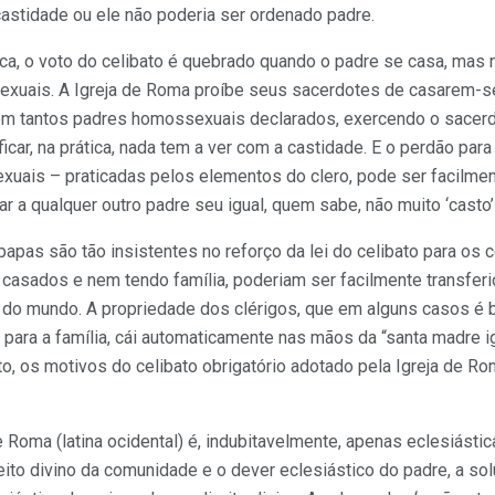
castidade ou ele não poderia ser ordenado padre.
ca, o voto do celibato é quebrado quando o padre se casa, mas
exuais. A Igreja de Roma proíbe seus sacerdotes de casarem-se,
tirem tantos padres homossexuais declarados, exercendo o sacer
icar, na prática, nada tem a ver com a castidade. E o perdão par
uais – praticadas pelos elementos do clero, pode ser facilment
ar a qualquer outro padre seu igual, quem sabe, não muito ‘casto’
 papas são tão insistentes no reforço da lei do celibato para os
 casados e nem tendo família, poderiam ser facilmente transfer
s do mundo. A propriedade dos clérigos, que em alguns casos é 
ra a família, cái automaticamente nas mãos da “santa madre igr
to, os motivos do celibato obrigatório adotado pela Igreja de Ro
e Roma (latina ocidental) é, indubitavelmente, apenas eclesiástica
eito divino da comunidade e o dever eclesiástico do padre, a sol