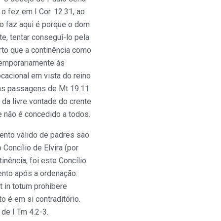
 o fez em I Cor. 12.31, ao
 o faz aqui é porque o dom
e, tentar conseguí-lo pela
erto que a continência como
 temporariamente às
ocacional em vista do reino
 Das passagens de Mt 19.11
 da livre vontade do crente
e não é concedido a todos.
mento válido de padres são
Concílio de Elvira (por
nência, foi este Concílio
mento após a ordenação:
t in totum prohibere
o é em si contraditório.
de I Tm 4.2-3.