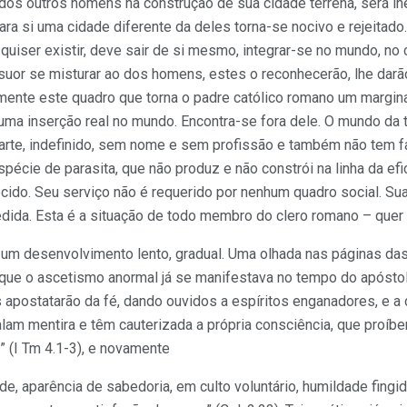
dos outros homens na construção de sua cidade terrena, será in
para si uma cidade diferente da deles torna-se nocivo e rejeitad
e quiser existir, deve sair de si mesmo, integrar-se no mundo, no c
uor se misturar ao dos homens, estes o reconhecerão, lhe darão 
mente este quadro que torna o padre católico romano um margin
uma inserção real no mundo. Encontra-se fora dele. O mundo da té
arte, indefinido, sem nome e sem profissão e também não tem fa
pécie de parasita, que não produz e não constrói na linha da efi
ecido. Seu serviço não é requerido por nenhum quadro social. S
edida. Esta é a situação de todo membro do clero romano – quer r
 um desenvolvimento lento, gradual. Uma olhada nas páginas das
r que o ascetismo anormal já se manifestava no tempo do apóstolo
 apostatarão da fé, dando ouvidos a espíritos enganadores, e a
alam mentira e têm cauterizada a própria consciência, que proí
” (I Tm 4.1-3), e novamente
de, aparência de sabedoria, em culto voluntário, humildade fingi