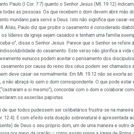
anto Paulo (I Cor. 7.7) quanto o Senhor Jesus (Mt. 19.12) indica
a todas as pessoas. Os que recebem o dom devem abrir mão do
nto mundano para servir a Deus. Isto não significa que casar-
 38. Aliás, Paulo diz que proibir o casamento é considerado diaból
 os líderes da igreja sejam casados e tenham uma família exempla
eceba-o”, disse o Senhor Jesus. Parece que o Senhor se refere
à indissolubilidade do casamento. Este verso não glorifica a vida 
eiramente eunucos podem aceitar o pensamento dos discípulo
 casamento por causa do reino dos céus podem ser chamados a 
mem deve casar-se normalmente. Em Mt. 19.12 não se exorta ao 
o, a não abraçá-lo sem o dom correspondente. O que pode estar
(“castraram a si mesmo”), concordar com o dom e colaborar com 
declaram os asseclas papistas.
7) de que todos pudessem ser celibatários frustra-se na maneir
r. 12.4). E com efeito esta doação sobrenatural é apresentada 
ente) de Deus o seu próprio dom, um de uma maneira e outro de
isa por meio da oração – como assim prega a Igreja de Roma –