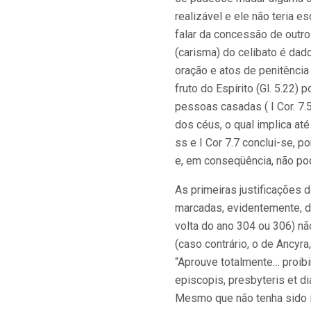
realizável e ele não teria es
falar da concessão de outro
(carisma) do celibato é dad
oração e atos de penitência
fruto do Espírito (Gl. 5.22
pessoas casadas ( I Cor. 7.
dos céus, o qual implica at
ss e I Cor 7.7 conclui-se, p
e, em conseqüência, não po
As primeiras justificações 
marcadas, evidentemente, de
volta do ano 304 ou 306) nã
(caso contrário, o de Ancyr
“Aprouve totalmente… proibir
episcopis, presbyteris et di
Mesmo que não tenha sido i