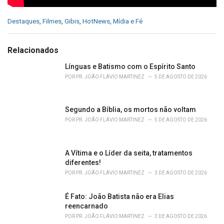
C
Destaques
,
Filmes
,
Gibis
,
HotNews
,
Mídia e Fé
a
t
e
Relacionados
g
o
Línguas e Batismo com o Espírito Santo
r
POR
PR. JOÃO FLÁVIO MARTINEZ
5 DE AGOSTO DE 2026
i
e
s
Segundo a Bíblia, os mortos não voltam
:
POR
PR. JOÃO FLÁVIO MARTINEZ
5 DE AGOSTO DE 2026
A Vítima e o Líder da seita, tratamentos
diferentes!
POR
PR. JOÃO FLÁVIO MARTINEZ
3 DE AGOSTO DE 2026
É Fato: João Batista não era Elias
reencarnado
POR
PR. JOÃO FLÁVIO MARTINEZ
3 DE AGOSTO DE 2026