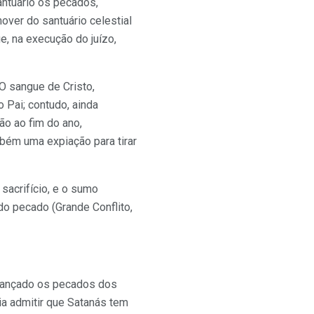
antuário os pecados,
over do santuário celestial
e, na execução do juízo,
O sangue de Cristo,
 Pai; contudo, ainda
ão ao fim do ano,
bém uma expiação para tirar
sacrifício, e o sumo
do pecado (Grande Conflito,
 lançado os pecados dos
ia admitir que Satanás tem