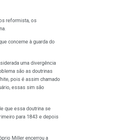
os reformista, os
na.
que concerne à guarda do
nsiderada uma divergência
oblema são as doutrinas
 White, pois é assim chamado
uário, essas sim são
de que essa doutrina se
primeiro para 1843 e depois
rio Miller encerrou a