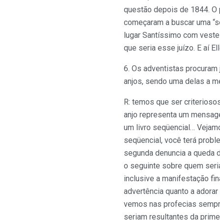
questão depois de 1844. O 
começaram a buscar uma “sol
lugar Santíssimo com vestes
que seria esse juízo. E aí 
6. Os adventistas procuram 
anjos, sendo uma delas a m
R: temos que ser criterioso
anjo representa um mensagei
um livro seqüencial… Vejamo
seqüencial, você terá probl
segunda denuncia a queda d
o seguinte sobre quem seria
inclusive a manifestação fi
advertência quanto a adorar
vemos nas profecias sempre 
seriam resultantes da prime