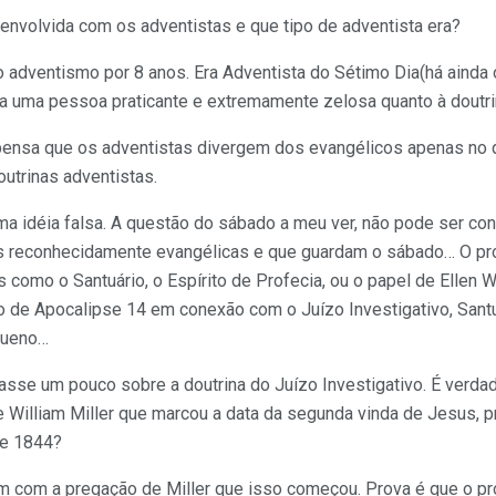
envolvida com os adventistas e que tipo de adventista era?
o adventismo por 8 anos. Era Adventista do Sétimo Dia(há ainda 
ra uma pessoa praticante e extremamente zelosa quanto à doutri
 pensa que os adventistas divergem dos evangélicos apenas no 
outrinas adventistas.
ma idéia falsa. A questão do sábado a meu ver, não pode ser co
s reconhecidamente evangélicas e que guardam o sábado… O pr
s como o Santuário, o Espírito de Profecia, ou o papel de Ellen
ão de Apocalipse 14 em conexão com o Juízo Investigativo, Sant
equeno…
alasse um pouco sobre a doutrina do Juízo Investigativo. É verda
de William Miller que marcou a data da segunda vinda de Jesus, 
de 1844?
com a pregação de Miller que isso começou. Prova é que o próp