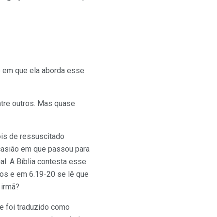
ro em que ela aborda esse
entre outros. Mas quase
ois de ressuscitado
ocasião em que passou para
l. A Bíblia contesta esse
los e em 6.19-20 se lê que
 irmã?
e foi traduzido como