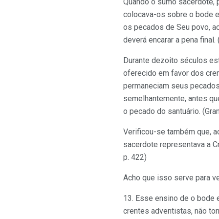
Quando o sumo sacerdote, po
colocava-os sobre o bode em
os pecados de Seu povo, ao 
deverá encarar a pena final. 
Durante dezoito séculos est
oferecido em favor dos cren
permaneciam seus pecados no
semelhantemente, antes que
o pecado do santuário. (Gran
Verificou-se também que, ao
sacerdote representava a Cr
p. 422)
Acho que isso serve para v
13. Esse ensino de o bode 
crentes adventistas, não to