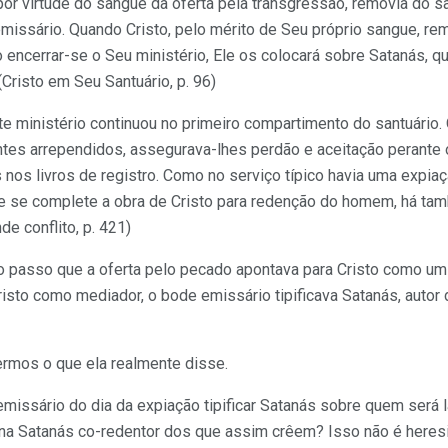
r virtude do sangue da oferta pela transgressão, removia do s
issário. Quando Cristo, pelo mérito de Seu próprio sangue, rem
encerrar-se o Seu ministério, Ele os colocará sobre Satanás, qu
(Cristo em Seu Santuário, p. 96)
e ministério continuou no primeiro compartimento do santuário. 
tes arrependidos, assegurava-lhes perdão e aceitação perante o
s livros de registro. Como no serviço típico havia uma expiaç
 se complete a obra de Cristo para redenção do homem, há tam
de conflito, p. 421)
 passo que a oferta pelo pecado apontava para Cristo como um 
isto como mediador, o bode emissário tipificava Satanás, autor 
ermos o que ela realmente disse.
emissário do dia da expiação tipificar Satanás sobre quem será
rna Satanás co-redentor dos que assim crêem? Isso não é heres