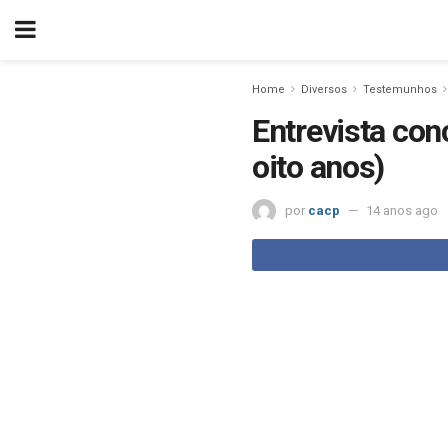
Home
Diversos
Testemunhos
Entrevista con
oito anos)
por
cacp
14 anos ago