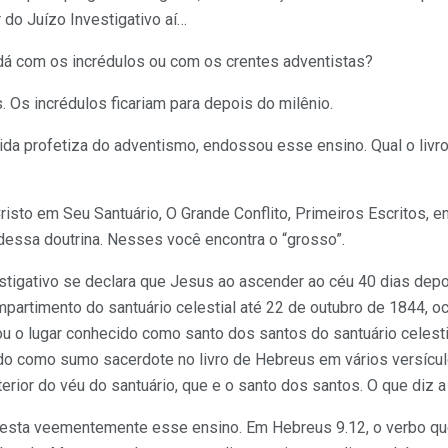
 do Juízo Investigativo aí…
 dá com os incrédulos ou com os crentes adventistas?
. Os incrédulos ficariam para depois do milênio.
cida profetiza do adventismo, endossou esse ensino. Qual o liv
 Cristo em Seu Santuário, O Grande Conflito, Primeiros Escritos, 
dessa doutrina. Nesses você encontra o “grosso”.
estigativo se declara que Jesus ao ascender ao céu 40 dias dep
partimento do santuário celestial até 22 de outubro de 1844, 
 o lugar conhecido como santo dos santos do santuário celestia
ado como sumo sacerdote no livro de Hebreus em vários versícu
terior do véu do santuário, que e o santo dos santos. O que diz a
ntesta veementemente esse ensino. Em Hebreus 9.12, o verbo qu