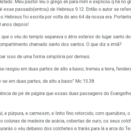
pletado. Meu pastor leu o grego ali para mim e explicou q há no
 é esse passado(entrou) de Hebreus 9.12. Então o autor se refe
 Hebreus foi escrita por volta do ano 64 da nossa era. Portanto
0 anos depois!
a que o véu do templo separava o átrio exterior do lugar santo d
ompartimento chamado santo dos santos. O que diz a irmã?
ar isso de uma forma simplória por demais.
 se rasgou em duas partes de alto a baixo; tremeu a terra, fende
u-se em duas partes, de alto a baixo” Mc 15.38
erência de pé de página que essas duas passagens do Evangelho
, e púrpura, e carmesim, e linho fino retorcido; com querubins, o 
o colunas de madeira de acácia, cobertas de ouro; os seus colc
urarás o véu debaixo dos colchetes e trarás para lá a arca do T