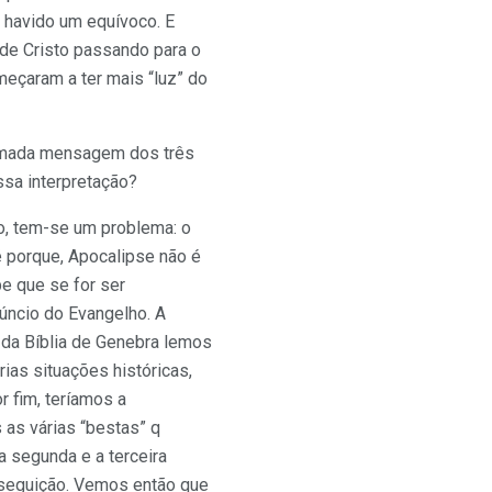
 havido um equívoco. E
 de Cristo passando para o
meçaram a ter mais “luz” do
chamada mensagem dos três
ssa interpretação?
ão, tem-se um problema: o
é porque, Apocalipse não é
e que se for ser
úncio do Evangelho. A
 da Bíblia de Genebra lemos
ias situações históricas,
r fim, teríamos a
 as várias “bestas” q
a segunda e a terceira
erseguição. Vemos então que