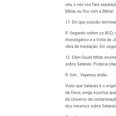
véu; o véu vos fará separaç
Bíblia, eu fico com a Bíblia!
11. Em que ocasião termina
R: Segundo crêem os ASD, o 
Investigativo e a Volta de 
obra de mediação. Em seguid
12. Ellen Gould White ensin
sobre Satanás. Poderia cita
R: Sim… Vejamos então.
Visto que Satanás é o origi
de Deus, exige a justiça que
do Universo da contaminaçã
dos mesmos sobre Satanás, q