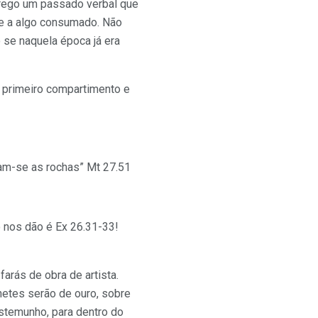
 grego um passado verbal que
re a algo consumado. Não
 se naquela época já era
o primeiro compartimento e
ram-se as rochas” Mt 27.51
 nos dão é Ex 26.31-33!
farás de obra de artista.
hetes serão de ouro, sobre
estemunho, para dentro do