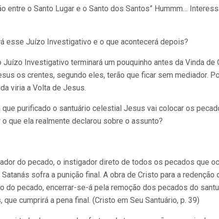
ão entre o Santo Lugar e o Santo dos Santos” Hummm… Interessan
rá esse Juízo Investigativo e o que acontecerá depois?
Juízo Investigativo terminará um pouquinho antes da Vinda de Cr
Jesus os crentes, segundo eles, terão que ficar sem mediador. Po
a viria a Volta de Jesus.
a que purificado o santuário celestial Jesus vai colocar os peca
r o que ela realmente declarou sobre o assunto?
nador do pecado, o instigador direto de todos os pecados que o
 Satanás sofra a punição final. A obra de Cristo para a redenção
o do pecado, encerrar-se-á pela remoção dos pecados do santuá
ue cumprirá a pena final. (Cristo em Seu Santuário, p. 39)