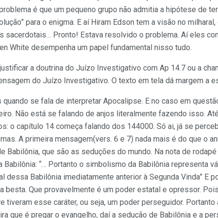
problema é que um pequeno grupo não admitia a hipótese de ter
ução” para o enigma. E aí Hiram Edson tem a visão no milharal,
 sacerdotais… Pronto! Estava resolvido o problema. Aí eles co
Ellen White desempenha um papel fundamental nisso tudo.
justificar a doutrina do Juízo Investigativo com Ap 14.7 ou a 
ensagem do Juízo Investigativo. O texto em tela dá margem a e
s quando se fala de interpretar Apocalipse. E no caso em quest
ro. Não está se falando de anjos literalmente fazendo isso. At
s: o capítulo 14 começa falando dos 144000. Só ai, já se perceb
emas. A primeira mensagem(vers. 6 e 7) nada mais é do que o an
e Babilônia, que são as seduções do mundo. Na nota de rodapé
 Babilônia: “… Portanto o simbolismo da Babilônia representa vár
nal dessa Babilônia imediatamente anterior à Segunda Vinda” E po
 a besta. Que provavelmente é um poder estatal e opressor. Pois
tiveram esse caráter, ou seja, um poder perseguidor. Portanto 
ira que é pregar o evangelho, daí a sedução de Babilônia e a p