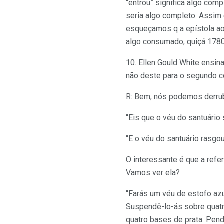
“entrou” significa algo com
seria algo completo. Assim
esqueçamos q a epístola aos
algo consumado, quiçá 178
10. Ellen Gould White ensin
não deste para o segundo c
R: Bem, nós podemos derrub
“Eis que o véu do santuário
“E o véu do santuário rasgo
O interessante é que a ref
Vamos ver ela?
“Farás um véu de estofo azul
Suspendê-lo-ás sobre quatr
quatro bases de prata. Pend