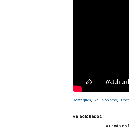
C
Destaques
,
Evolucionismo
,
Filme
a
t
e
Relacionados
g
o
A unção do E