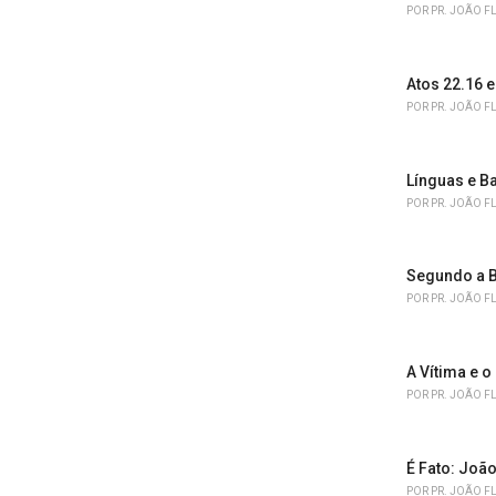
r
POR
PR. JOÃO F
i
e
s
Atos 22.16 
:
POR
PR. JOÃO F
Línguas e B
POR
PR. JOÃO F
Segundo a B
POR
PR. JOÃO F
A Vítima e o
POR
PR. JOÃO F
É Fato: João
POR
PR. JOÃO F