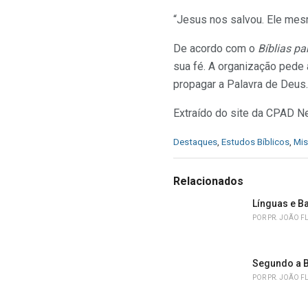
“Jesus nos salvou. Ele mes
De acordo com o
Bíblias pa
sua fé. A organização pede 
propagar a Palavra de Deus.
Extraído do site da CPAD 
C
Destaques
,
Estudos Bíblicos
,
Mi
a
t
e
Relacionados
g
o
Línguas e B
r
POR
PR. JOÃO F
i
e
s
Segundo a B
:
POR
PR. JOÃO F