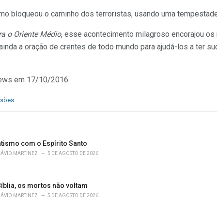
mo bloqueou o caminho dos terroristas, usando uma tempestade d
ra o Oriente Médio
, esse acontecimento milagroso encorajou os 
ainda a oração de crentes de todo mundo para ajudá-los a ter 
News em 17/10/2016
ssões
atismo com o Espírito Santo
LÁVIO MARTINEZ
5 DE AGOSTO DE 2026
íblia, os mortos não voltam
LÁVIO MARTINEZ
5 DE AGOSTO DE 2026