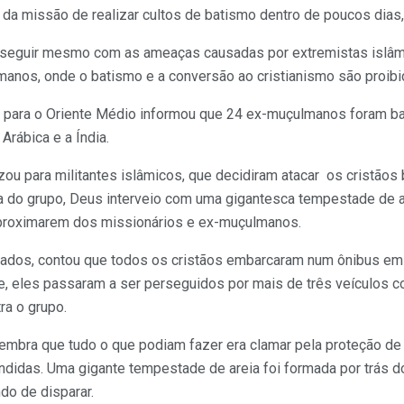
da missão de realizar cultos de batismo dentro de poucos dias,
osseguir mesmo com as ameaças causadas por extremistas islâm
anos, onde o batismo e a conversão ao cristianismo são proibi
as para o Oriente Médio informou que 24 ex-muçulmanos foram ba
Arábica e a Índia.
zou para militantes islâmicos, que decidiram atacar os cristãos
sa do grupo, Deus interveio com uma gigantesca tempestade de a
aproximarem dos missionários e ex-muçulmanos.
ados, contou que todos os cristãos embarcaram num ônibus em d
te, eles passaram a ser perseguidos por mais de três veículos
ra o grupo.
mbra que tudo o que podiam fazer era clamar pela proteção de
didas. Uma gigante tempestade de areia foi formada por trás do
do de disparar.