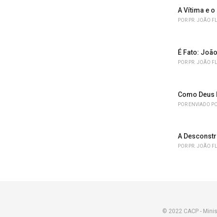
A Vítima e o
POR
PR. JOÃO F
É Fato: João
POR
PR. JOÃO F
Como Deus 
POR
ENVIADO PO
A Desconstr
POR
PR. JOÃO F
© 2022 CACP - Minis