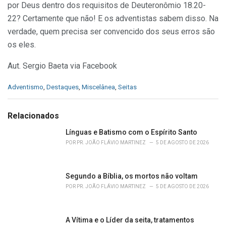
por Deus dentro dos requisitos de Deuteronômio 18.20-
22? Certamente que não! E os adventistas sabem disso. Na
verdade, quem precisa ser convencido dos seus erros são
os eles.
Aut. Sergio Baeta via Facebook
C
Adventismo
,
Destaques
,
Miscelânea
,
Seitas
a
t
e
Relacionados
g
o
Línguas e Batismo com o Espírito Santo
r
POR
PR. JOÃO FLÁVIO MARTINEZ
5 DE AGOSTO DE 2026
i
e
s
Segundo a Bíblia, os mortos não voltam
:
POR
PR. JOÃO FLÁVIO MARTINEZ
5 DE AGOSTO DE 2026
A Vítima e o Líder da seita, tratamentos