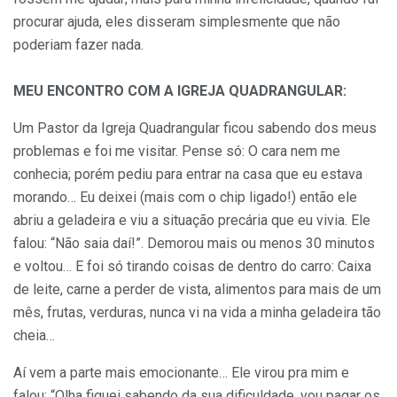
procurar ajuda, eles disseram simplesmente que não
poderiam fazer nada.
MEU ENCONTRO COM A IGREJA QUADRANGULAR:
Um Pastor da Igreja Quadrangular ficou sabendo dos meus
problemas e foi me visitar. Pense só: O cara nem me
conhecia; porém pediu para entrar na casa que eu estava
morando… Eu deixei (mais com o chip ligado!) então ele
abriu a geladeira e viu a situação precária que eu vivia. Ele
falou: “Não saia daí!”. Demorou mais ou menos 30 minutos
e voltou… E foi só tirando coisas de dentro do carro: Caixa
de leite, carne a perder de vista, alimentos para mais de um
mês, frutas, verduras, nunca vi na vida a minha geladeira tão
cheia…
Aí vem a parte mais emocionante… Ele virou pra mim e
falou: “Olha fiquei sabendo da sua dificuldade, vou pagar os