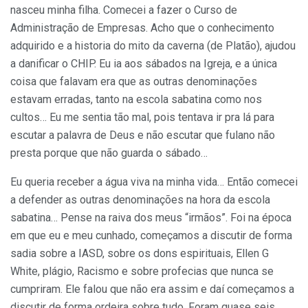
nasceu minha filha. Comecei a fazer o Curso de
Administração de Empresas. Acho que o conhecimento
adquirido e a historia do mito da caverna (de Platão), ajudou
a danificar o CHIP. Eu ia aos sábados na Igreja, e a única
coisa que falavam era que as outras denominações
estavam erradas, tanto na escola sabatina como nos
cultos… Eu me sentia tão mal, pois tentava ir pra lá para
escutar a palavra de Deus e não escutar que fulano não
presta porque que não guarda o sábado…
Eu queria receber a água viva na minha vida… Então comecei
a defender as outras denominações na hora da escola
sabatina… Pense na raiva dos meus “irmãos”. Foi na época
em que eu e meu cunhado, começamos a discutir de forma
sadia sobre a IASD, sobre os dons espirituais, Ellen G
White, plágio, Racismo e sobre profecias que nunca se
cumpriram. Ele falou que não era assim e daí começamos a
discutir de forma ordeira sobre tudo. Foram quase seis