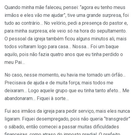
Quando minha mãe faleceu, pensei: “agora eu tenho meus
irmãos e eles vão me ajudar”, tive uma grande surpresa, foi
tudo ao contrário… No velório, pedi a presença do pastor e,
para minha surpresa; ele veio só na hora do sepultamento.
O pessoal da igreja também ficou alguns minutos ali, mais
todos voltaram logo para casa… Nossa… Foi um baque
aquilo, pois não fazia quatro anos que eu tinha perdido o
meu Pai…
No caso, nesse momento, eu havia me tornado um órfão…
Precisava de ajuda e de muita força; mais todos me
deixaram… Logo aquele grupo que eu tinha tanto afeto… Me
abandonaram… Fiquei à sorte…
Fui aos irmãos da igreja para pedir serviço, mais eles nunca
ligaram. Fiquei desempregado, pois não queria “transgredir”
o sábado, então comecei a passar muitas dificuldades
financeiras, como atraso do imposto predial. O prefeito