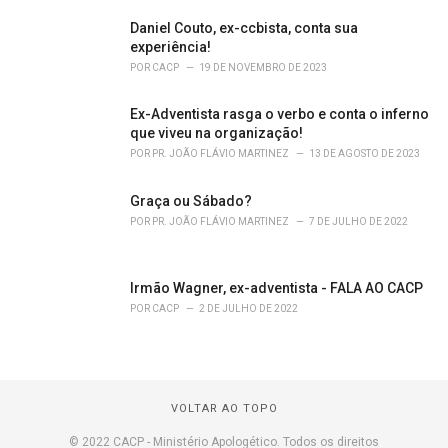
Daniel Couto, ex-ccbista, conta sua
experiência!
POR
CACP
19 DE NOVEMBRO DE 2023
Ex-Adventista rasga o verbo e conta o inferno
que viveu na organização!
POR
PR. JOÃO FLÁVIO MARTINEZ
13 DE AGOSTO DE 2023
Graça ou Sábado?
POR
PR. JOÃO FLÁVIO MARTINEZ
7 DE JULHO DE 2022
Irmão Wagner, ex-adventista - FALA AO CACP
POR
CACP
2 DE JULHO DE 2022
VOLTAR AO TOPO
© 2022 CACP - Ministério Apologético. Todos os direitos