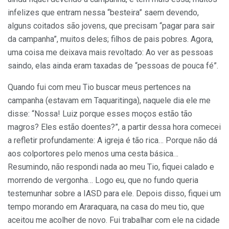
infelizes que entram nessa “besteira” saem devendo,
alguns coitados são jovens, que precisam “pagar para sair
da campanha”, muitos deles; filhos de pais pobres. Agora,
uma coisa me deixava mais revoltado: Ao ver as pessoas
saindo, elas ainda eram taxadas de “pessoas de pouca fé”.
Quando fui com meu Tio buscar meus pertences na
campanha (estavam em Taquaritinga), naquele dia ele me
disse: “Nossa! Luiz porque esses moços estão tão
magros? Eles estão doentes?”, a partir dessa hora comecei
a refletir profundamente: A igreja é tão rica… Porque não dá
aos colportores pelo menos uma cesta básica…
Resumindo, não respondi nada ao meu Tio, fiquei calado e
morrendo de vergonha… Logo eu, que no fundo queria
testemunhar sobre a IASD para ele. Depois disso, fiquei um
tempo morando em Araraquara, na casa do meu tio, que
aceitou me acolher de novo. Fui trabalhar com ele na cidade