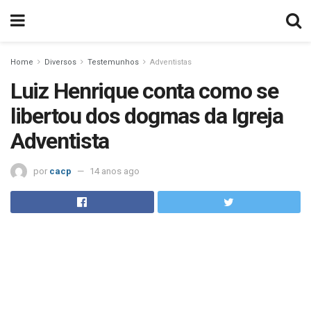
Home
Diversos
Testemunhos
Adventistas
Luiz Henrique conta como se
libertou dos dogmas da Igreja
Adventista
por
cacp
14 anos ago