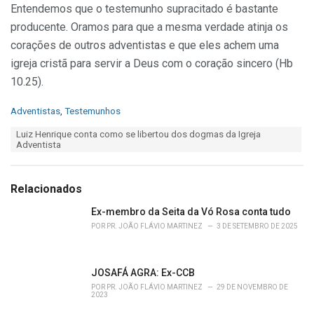
Entendemos que o testemunho supracitado é bastante
producente. Oramos para que a mesma verdade atinja os
corações de outros adventistas e que eles achem uma
igreja cristã para servir a Deus com o coração sincero (Hb
10.25).
C
Adventistas
,
Testemunhos
a
T
Luiz Henrique conta como se libertou dos dogmas da Igreja
t
a
Adventista
e
g
g
s
o
:
r
Relacionados
i
e
Ex-membro da Seita da Vó Rosa conta tudo
s
POR
PR. JOÃO FLÁVIO MARTINEZ
3 DE SETEMBRO DE 2025
:
JOSAFÁ AGRA: Ex-CCB
POR
PR. JOÃO FLÁVIO MARTINEZ
29 DE NOVEMBRO DE
2023