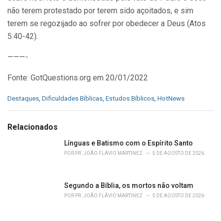
não terem protestado por terem sido açoitados, e sim
terem se regozijado ao sofrer por obedecer a Deus (Atos
5:40-42).
———-
Fonte: GotQuestions.org em 20/01/2022
C
Destaques
,
Dificuldades Bíblicas
,
Estudos Bíblicos
,
HotNews
a
t
e
Relacionados
g
o
Línguas e Batismo com o Espírito Santo
r
POR
PR. JOÃO FLÁVIO MARTINEZ
5 DE AGOSTO DE 2026
i
e
s
Segundo a Bíblia, os mortos não voltam
:
POR
PR. JOÃO FLÁVIO MARTINEZ
5 DE AGOSTO DE 2026