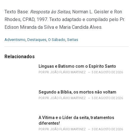
Texto Base:
Resposta às Seitas
, Norman L. Geisler e Ron
Rhodes, CPAD, 1997. Texto adaptado e compilado pelo Pr.
Edison Miranda da Silva e Maria Candida Alves.
C
Adventismo
,
Destaques
,
O Sábado
,
Seitas
a
t
e
Relacionados
g
o
Línguas e Batismo com o Espírito Santo
r
POR
PR. JOÃO FLÁVIO MARTINEZ
5 DE AGOSTO DE 2026
i
e
s
Segundo a Bíblia, os mortos não voltam
:
POR
PR. JOÃO FLÁVIO MARTINEZ
5 DE AGOSTO DE 2026
A Vítima e o Líder da seita, tratamentos
diferentes!
POR
PR. JOÃO FLÁVIO MARTINEZ
3 DE AGOSTO DE 2026