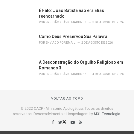
É Fato: João Batista não era Elias
reencarnado
POR
PR. JOÃO FLÁVIO MARTINEZ
3 DE AGOSTO DE 2026
Como Deus Preservou Sua Palavra
POR
ENVIADO POR EMAIL
2 DE AGOSTO DE 2026
A Desconstrução do Orgulho Religioso em
Romanos 3
POR
PR. JOÃO FLÁVIO MARTINEZ
4 DE AGOSTO DE 2026
VOLTAR AO TOPO
© 2022 CACP - Ministério Apologético. Todos os direitos
reservados. Desenvolvimento e Hospedagem by
M31 Tecnologia
.