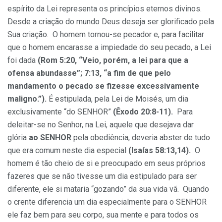
espírito da Lei representa os princípios eternos divinos.
Desde a criação do mundo Deus deseja ser glorificado pela
Sua criação. O homem tornou-se pecador e, para facilitar
que o homem encarasse a impiedade do seu pecado, a Lei
foi dada
(Rom 5:20, “Veio, porém, a lei para que a
ofensa abundasse”; 7:13, “a fim de que pelo
mandamento o pecado se fizesse excessivamente
maligno.”).
É estipulada, pela Lei de Moisés, um dia
exclusivamente “do SENHOR”
(Êxodo 20:8-11).
Para
deleitar-se no Senhor, na Lei, aquele que desejava dar
glória
ao SENHOR
pela obediência, deveria abster de tudo
que era comum neste dia especial
(Isaías 58:13,14).
O
homem é tão cheio de si e preocupado em seus próprios
fazeres que se não tivesse um dia estipulado para ser
diferente, ele si mataria “gozando” da sua vida vã. Quando
o crente diferencia um dia especialmente para o SENHOR
ele faz bem para seu corpo, sua mente e para todos os