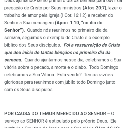
Deus ajuntando-se no primeiro dia da semana para ouvir da
pregação de Cristo por Seus ministros
(Atos 20:7),
fazer o
trabalho de amor pela igreja (I Cor. 16:1,2) e receber do
Senhor a Sua mensagem
(Apoc. 1:10, “no dia do
Senhor”).
Quando nós reunimos no primeiro dia da
semana, seguimos o exemplo de Cristo e o exemplo
bíblico dos Seus discípulos
.
Foi a ressurreição de Cristo
que deu início de
tantas bênçãos no primeiro dia da
semana.
Quando ajuntarmos nesse dia, celebramos a Sua
vitória sobre o pecado, a morte e o diabo. Todo Domingo
celebramos a Sua Vitória. Está vendo? Temos razões
gloriosas para reunirmos com júbilo todo Domingo junto
com os Seus discípulos.
POR CAUSA DO TEMOR MERECIDO AO SENHOR
– O
serviço ao SENHOR é estipulado pelo próprio Deus. Ele