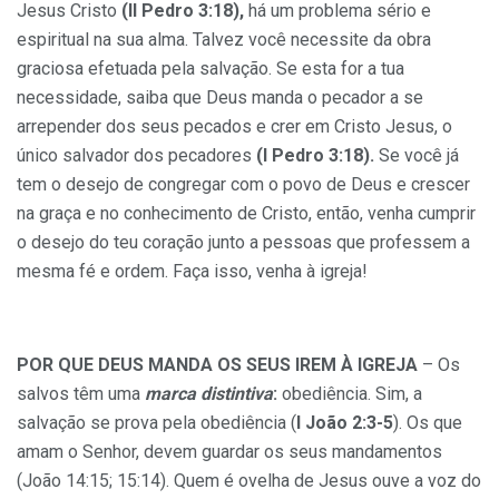
Jesus Cristo
(II Pedro 3:18),
há um problema sério e
espiritual na sua alma. Talvez você necessite da obra
graciosa efetuada pela salvação. Se esta for a tua
necessidade, saiba que Deus manda o pecador a se
arrepender dos seus pecados e crer em Cristo Jesus, o
único salvador dos pecadores
(I Pedro 3:18).
Se você já
tem o desejo de congregar com o povo de Deus e crescer
na graça e no conhecimento de Cristo, então, venha cumprir
o desejo do teu coração junto a pessoas que professem a
mesma fé e ordem. Faça isso, venha à igreja!
POR QUE DEUS MANDA OS SEUS IREM À IGREJA
– Os
salvos têm uma
marca distintiva
:
obediência. Sim, a
salvação se prova pela obediência (
I João 2:3-5
). Os que
amam o Senhor, devem guardar os seus mandamentos
(João 14:15; 15:14). Quem é ovelha de Jesus ouve a voz do