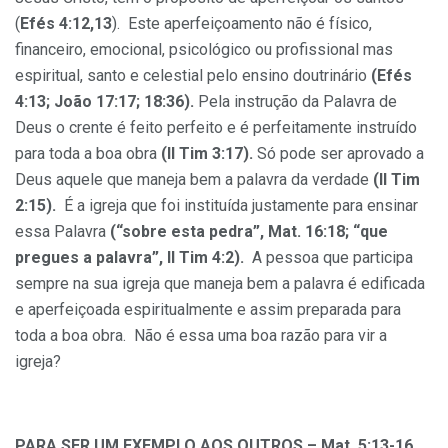
(
Efés 4:12,13
). Este aperfeiçoamento não é físico,
financeiro, emocional, psicológico ou profissional mas
espiritual, santo e celestial pelo ensino doutrinário
(Efés
4:13; João 17:17; 18:36).
Pela instrução da Palavra de
Deus o crente é feito perfeito e é perfeitamente instruído
para toda a boa obra
(II Tim 3:17).
Só pode ser aprovado a
Deus aquele que maneja bem a palavra da verdade
(II Tim
2:15).
É a igreja que foi instituída justamente para ensinar
essa Palavra
(“sobre esta pedra”, Mat. 16:18; “que
pregues a palavra”, II Tim 4:2).
A pessoa que participa
sempre na sua igreja que maneja bem a palavra é edificada
e aperfeiçoada espiritualmente e assim preparada para
toda a boa obra. Não é essa uma boa razão para vir a
igreja?
PARA SER UM EXEMPLO AOS OUTROS – Mat. 5:13-16.