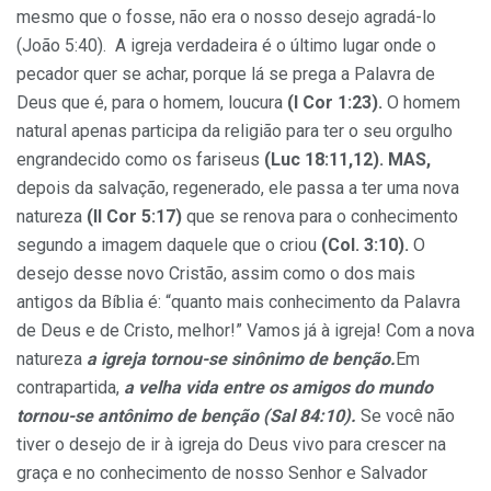
mesmo que o fosse, não era o nosso desejo agradá-lo
(João 5:40). A igreja verdadeira é o último lugar onde o
pecador quer se achar, porque lá se prega a Palavra de
Deus que é, para o homem, loucura
(I Cor 1:23).
O homem
natural apenas participa da religião para ter o seu orgulho
engrandecido como os fariseus
(Luc 18:11,12). MAS,
depois da salvação, regenerado, ele passa a ter uma nova
natureza
(II Cor
5:17)
que se renova para o conhecimento
segundo a imagem daquele que o criou
(Col. 3:10).
O
desejo desse novo Cristão, assim como o dos mais
antigos da Bíblia é: “quanto mais conhecimento da Palavra
de Deus e de Cristo, melhor!” Vamos já à igreja! Com a nova
natureza
a igreja tornou-se sinônimo de benção.
Em
contrapartida,
a velha vida entre os amigos do mundo
tornou-se antônimo de benção (Sal 84:10).
Se você não
tiver o desejo de ir à igreja do Deus vivo para crescer na
graça e no conhecimento de nosso Senhor e Salvador