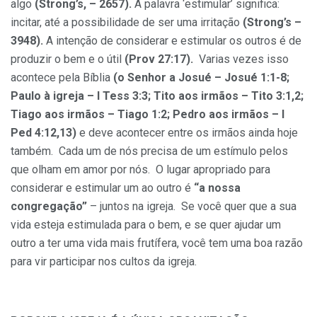
algo
(Strong’s, – 2657).
A palavra ‘estimular’ significa:
incitar, até a possibilidade de ser uma irritação
(Strong’s –
3948).
A intenção de considerar e estimular os outros é de
produzir o bem e o útil
(Prov 27:17).
Varias vezes isso
acontece pela Bíblia
(o Senhor a Josué – Josué 1:1-8;
Paulo à igreja – I Tess 3:3; Tito aos irmãos – Tito 3:1,2;
Tiago aos irmãos – Tiago 1:2; Pedro aos irmãos – I
Ped 4:12,13)
e deve acontecer entre os irmãos ainda hoje
também. Cada um de nós precisa de um estímulo pelos
que olham em amor por nós. O lugar apropriado para
considerar e estimular um ao outro é
“a nossa
congregação”
– juntos na igreja. Se você quer que a sua
vida esteja estimulada para o bem, e se quer ajudar um
outro a ter uma vida mais frutífera, você tem uma boa razão
para vir participar nos cultos da igreja.