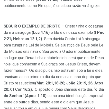
publicamente como Ele quer, é uma boa razão vir à igreja.
SEGUIR O EXEMPLO DE CRISTO
– Cristo tinha o costume
de ir a sinagoga
(Luc 4:16)
e Ele é o nosso exemplo (
I Ped
2:21; Hebreus 12:1,2).
Sem dúvida Cristo foi à sinagoga
para cumprir a Lei de Moisés. Se a justiça de Deus pela Lei
de Moisés ensinava o Seu povo a O adorar publicamente
no lugar que Deus tinha estabelecido, será que os de Deus
hoje, que conhecem a Sua graça por Jesus Cristo, devem
fazer menos? Os discípulos não estavam sob a lei e eles
reuniram se no primeiro dia da semana e isso depois que
Cristo ressuscitou
(Mat. 28:1,18-20; João 20:19, 26; Atos
20:7; I Cor 16:2).
O apóstolo João chamou este dia,
“o dia
do Senhor’ (Apoc. 1:10)
como uma identificação especial
entre os outros dias, sendo este o dia em que Jesus
ressuscitou e em qual Ele reuniu com Seus discípulos