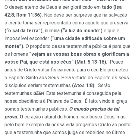
O desejo eterno de Deus é ser glorificado em
tudo (Isa
42:8;
Rom 11:36).
Não deve ser surpresa que na salvação
o crente torna ser representado como aquele que preserva
(“o sal da terra”),
ilumina
(“a luz do mundo”)
e que é
impossível esconder
(“uma cidade edificada sobre um
monte”).
O propósito dessa testemunha pública é para que
os homens
“vejam as vossas boas obras e glorificam a
vosso Pai, que está nos céus”
(Mat.
5:13-16).
Pouco
antes de Cristo voltar fisicamente para o céu Ele prometeu
o Espírito Santo aos Seus. Pela virtude do Espírito os seus
discípulos seriam testemunhas
(Atos 1:8).
Serão
testemunhas
dEle!
Esta testemunha é conseguida pela
nossa obediência à Palavra de Deus. É fato: vindo à igreja
somos testemunhas públicas.
O mundo precisa de tal
prova.
O
coração natural do homem não busca Deus, mas
pelo bom exemplo da nossa vida pregamos Cristo ao ponto
que a testemunha que somos julga os rebeldes no último