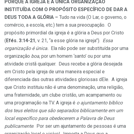
PORQUE A IGREJA É A ÚNICA ORGANIZAÇÃO
INSTITUÍDA COM O PROPÓSITO ESPECÍFICO DE DAR A
DEUS TODA A GLÓRIA –
Tudo na vida (O Lar, o governo, o
comércio, a escola, etc.) tem a sua preocupação. O
propósito primordial da igreja é a glória a Deus por Cristo
(
Efés. 3:14-21
, v. 21, “a esse glória na igreja”).
Essa
organização é única.
Ela não pode ser substituída por uma
organização
boa
, por um homem ‘santo’ ou por uma
atividade cristã qualquer. Deus recebe a glória desejada
em Cristo pela igreja de uma maneira especial e
diferenciada das outras atividades gloriosas dEle. A igreja
que Cristo instituiu não é uma denominação, uma religião,
uma fraternidade, um clube cristão, um acampamento ou
uma programação na TV. A igreja é
o ajuntamento bíblico
dos teus eleitos que são separados biblicamente em um
local específico para obedecerem a Palavra de Deus
publicamente
. Por ser um ajuntamento de pessoas é uma
organização local e visível. Importa a Deus que a