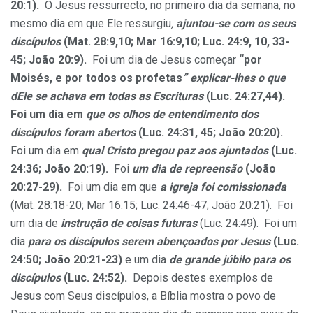
20:1).
O Jesus ressurrecto, no primeiro dia da semana, no
mesmo dia em que Ele ressurgiu
,
ajuntou-se com os seus
discípulos
(Mat. 28:9,10; Mar 16:9,10; Luc. 24:9, 10, 33-
45; João 20:9).
Foi um dia de Jesus começar
“por
Moisés, e por todos os profetas
”
explicar-lhes o que
dEle se achava em todas as Escrituras
(Luc. 24:27,44).
Foi um dia em
que os olhos de entendimento dos
discípulos foram abertos
(Luc. 24:31, 45; João 20:20).
Foi um dia em
qual Cristo
pregou paz aos ajuntados
(Luc.
24:36; João 20:19).
Foi
um dia de repreensão
(João
20:27-29).
Foi um dia em que
a igreja foi
comissionada
(Mat. 28:18-20; Mar 16:15; Luc. 24:46-47; João 20:21). Foi
um dia de
instrução de coisas futuras
(Luc. 24:49). Foi um
dia
para os discípulos serem abençoados por Jesus
(Luc.
24:50; João 20:21-23)
e um dia
de grande júbilo para os
discípulos
(Luc. 24:52).
Depois destes exemplos de
Jesus com Seus discípulos, a Bíblia mostra o povo de