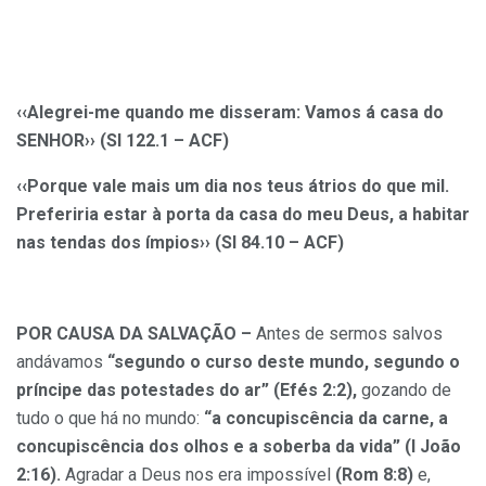
‹‹Alegrei-me quando me disseram: Vamos á casa do
SENHOR›› (Sl 122.1 – ACF)
‹‹Porque vale mais um dia nos teus átrios do que mil.
Preferiria estar à porta da casa do meu Deus, a habitar
nas tendas dos ímpios›› (Sl 84.10 – ACF)
POR CAUSA DA SALVAÇÃO –
Antes de sermos salvos
andávamos
“segundo o curso deste mundo, segundo o
príncipe das potestades do ar” (Efés 2:2),
gozando de
tudo o que há no mundo:
“a concupiscência da carne, a
concupiscência dos olhos e a soberba da vida” (I João
2:16).
Agradar a Deus nos era impossível
(Rom 8:8)
e,