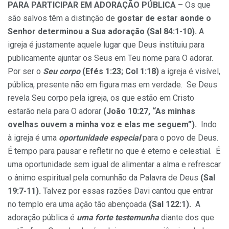
PARA PARTICIPAR EM ADORAÇÃO PÚBLICA
– Os que
são salvos têm a distinção de
gostar de estar aonde o
Senhor determinou a Sua adoração (Sal 84:1-10).
A
igreja é justamente aquele lugar que Deus instituiu para
publicamente ajuntar os Seus em Teu nome para O adorar.
Por ser o
Seu corpo
(Efés 1:23; Col 1:18)
a igreja é visível,
pública, presente não em figura mas em verdade. Se Deus
revela Seu corpo pela igreja, os que estão em Cristo
estarão nela para O adorar
(João 10:27, “As minhas
ovelhas ouvem a minha voz e elas me seguem”).
Indo
à igreja é uma
oportunidade especial
para o povo de Deus.
É tempo para pausar e refletir no que é eterno e celestial. É
uma oportunidade sem igual de alimentar a alma e refrescar
o ânimo espiritual pela comunhão da Palavra de Deus
(Sal
19:7-11).
Talvez por essas razões Davi cantou que entrar
no templo era uma ação tão abençoada
(Sal 122:1).
A
adoração pública é
uma forte testemunha
diante dos que