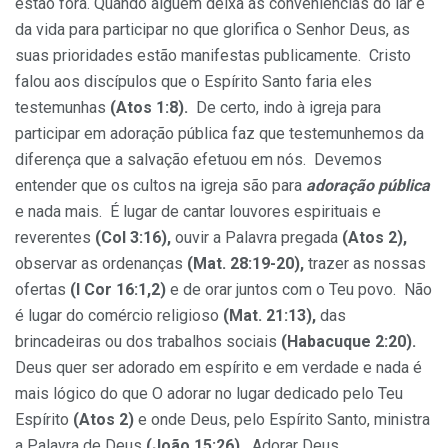
estão fora. Quando alguém deixa as conveniências do lar e
da vida para participar no que glorifica o Senhor Deus, as
suas prioridades estão manifestas publicamente. Cristo
falou aos discípulos que o Espírito Santo faria eles
testemunhas
(Atos 1:8).
De certo, indo à igreja para
participar em adoração pública faz que testemunhemos da
diferença que a salvação efetuou em nós. Devemos
entender que os cultos na igreja são para
adoração pública
e nada mais. É lugar de cantar louvores espirituais e
reverentes
(Col 3:16),
ouvir a Palavra pregada
(Atos 2),
observar as ordenanças
(Mat. 28:19-20),
trazer as nossas
ofertas
(I Cor 16:1,2)
e de orar juntos com o Teu povo. Não
é lugar do comércio religioso
(Mat. 21:13),
das
brincadeiras ou dos trabalhos sociais
(Habacuque 2:20).
Deus quer ser adorado em espírito e em verdade e nada é
mais lógico do que O adorar no lugar dedicado pelo Teu
Espírito
(Atos 2)
e onde Deus, pelo Espírito Santo, ministra
a Palavra de Deus
(João 15:26).
Adorar Deus