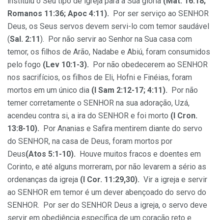
instituiu o Seu tipo de igreja para a Sua glória
(Mat. 16:18;
Romanos 11:36; Apoc 4:11).
Por ser serviço ao SENHOR
Deus, os Seus servos devem servi-lo com temor saudável
(
Sal. 2:11
). Por não servir ao Senhor na Sua casa com
temor, os filhos de Arão, Nadabe e Abiú, foram consumidos
pelo fogo
(Lev 10:1-3).
Por não obedecerem ao SENHOR
nos sacrifícios, os filhos de Eli, Hofni e Finéias, foram
mortos em um único dia
(I Sam 2:12-17; 4:11).
Por não
temer corretamente o SENHOR na sua adoração, Uzá,
acendeu contra si, a ira do SENHOR e foi morto
(I Cron.
13:8-10).
Por Ananias e Safira mentirem diante do servo
do SENHOR, na casa de Deus, foram mortos por
Deus
(Atos 5:1-10).
Houve muitos fracos e doentes em
Corinto, e até alguns morreram, por não levarem a sério as
ordenanças da igreja
(I Cor. 11:29,30).
Vir a igreja e servir
ao SENHOR em temor é um dever abençoado do servo do
SENHOR. Por ser do SENHOR Deus a igreja, o servo deve
servir em obediência específica de um coração reto e