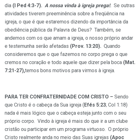
dia
(I Ped 4:3-7).
A nossa vinda à igreja prega!
.
Se outras
atividades tiverem preeminência sobre a freqüência na
igreja, o que é que estaremos dizendo da importância da
obediência pública da Palavra de Deus? Também, se
andemos com os que amam a igreja, o nosso próprio andar
e testemunha serão afetadas
(Prov. 13:20).
Quando
consideremos que o que fazemos no corpo prega o que
cremos no coração e todo aquele que dizer pela boca
(Mat.
7:21-27),
temos bons motivos para virmos à igreja.
PARA TER CONFRATERNIDADE COM CRISTO –
Sendo
que Cristo é o cabeça da Sua igreja (
Efés 5:23
; Col 1:18)
nada é mais lógico que o cabeça esteja junto com o seu
próprio corpo. Vindo à igreja é mais do que ir a um clube
cristão ou participar em um programa virtuoso. O próprio
Cristo realmente anda no meio das Suas igrejas
(Apoc