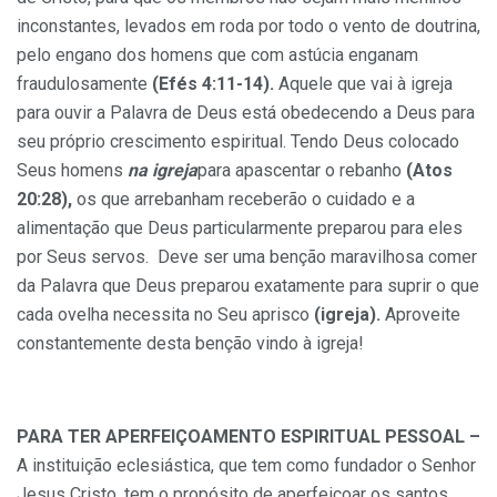
inconstantes, levados em roda por todo o vento de doutrina,
pelo engano dos homens que com astúcia enganam
fraudulosamente
(Efés 4:11-14).
Aquele que vai à igreja
para ouvir a Palavra de Deus está obedecendo a Deus para
seu próprio crescimento espiritual. Tendo Deus colocado
Seus homens
na igreja
para apascentar o rebanho
(Atos
20:28),
os que arrebanham receberão o cuidado e a
alimentação que Deus particularmente preparou para eles
por Seus servos. Deve ser uma benção maravilhosa comer
da Palavra que Deus preparou exatamente para suprir o que
cada ovelha necessita no Seu aprisco
(igreja).
Aproveite
constantemente desta benção vindo à igreja!
PARA TER APERFEIÇOAMENTO ESPIRITUAL PESSOAL –
A instituição eclesiástica, que tem como fundador o Senhor
Jesus Cristo, tem o propósito de aperfeiçoar os santos