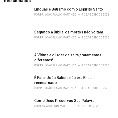
Relacionados
:
r
i
Línguas e Batismo com o Espírito Santo
e
POR
PR. JOÃO FLÁVIO MARTINEZ
5 DE AGOSTO DE 2026
s
:
Segundo a Bíblia, os mortos não voltam
POR
PR. JOÃO FLÁVIO MARTINEZ
5 DE AGOSTO DE 2026
A Vítima e o Líder da seita, tratamentos
diferentes!
POR
PR. JOÃO FLÁVIO MARTINEZ
3 DE AGOSTO DE 2026
É Fato: João Batista não era Elias
reencarnado
POR
PR. JOÃO FLÁVIO MARTINEZ
3 DE AGOSTO DE 2026
Como Deus Preservou Sua Palavra
POR
ENVIADO POR EMAIL
2 DE AGOSTO DE 2026