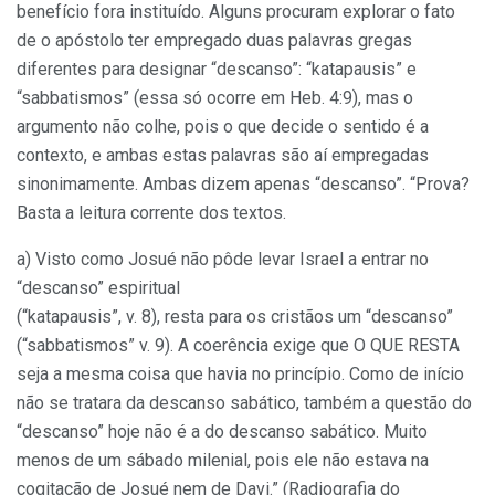
benefício fora instituído. Alguns procuram explorar o fato
de o apóstolo ter empregado duas palavras gregas
diferentes para designar “descanso”: “katapausis” e
“sabbatismos” (essa só ocorre em Heb. 4:9), mas o
argumento não colhe, pois o que decide o sentido é a
contexto, e ambas estas palavras são aí empregadas
sinonimamente. Ambas dizem apenas “descanso”. “Prova?
Basta a leitura corrente dos textos.
a) Visto como Josué não pôde levar Israel a entrar no
“descanso” espiritual
(“katapausis”, v. 8), resta para os cristãos um “descanso”
(“sabbatismos” v. 9). A coerência exige que O QUE RESTA
seja a mesma coisa que havia no princípio. Como de início
não se tratara da descanso sabático, também a questão do
“descanso” hoje não é a do descanso sabático. Muito
menos de um sábado milenial, pois ele não estava na
cogitação de Josué nem de Davi.” (Radiografia do