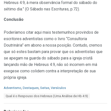
Hebreus 4.9, à mera observância formal do sábado do
sétimo dia.” (O Sábado nas Escrituras, p.72).
Conclusão
Poderíamos citar aqui mais testemunhos provindos de
escritores adventistas como o livro “Consultoria
Doutrinária” em abono a nossa posição. Contudo, cremos
que só estes bastam para provar que os adventistas que
se apegam na guarda do sábado para a igreja cristã
lançando mão de Hebreus 4.9, não só incorrem em má
exegese como colidem contra a interpretação de sua
própria igreja.
C
Adventismo
,
Destaques
,
Seitas
,
Versículos
a
T
Qual é o Respouso dos Hebreus (Uma Análise de Hb 4:9)
t
a
e
g
g
s
o