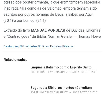
acrescidos posteriormente, já que eram também sabedoria
inspirada, tais como as de Salomão, embora tenham sido
escritos por outros homens de Deus, a saber, por Agur
(30.1) e por Lemuel (31.1).
Extraído do livro
MANUAL POPULAR
de Dúvidas, Enigmas
e “Contradições” da Bíblia. Norman Geisler – Thomas Howe
C
Destaques
,
Dificuldades Bíblicas
,
Estudos Bíblicos
a
t
e
Relacionados
g
o
Línguas e Batismo com o Espírito Santo
r
POR
PR. JOÃO FLÁVIO MARTINEZ
5 DE AGOSTO DE 2026
i
e
s
Segundo a Bíblia, os mortos não voltam
:
POR
PR. JOÃO FLÁVIO MARTINEZ
5 DE AGOSTO DE 2026