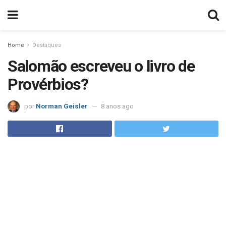
Home
Destaques
Salomão escreveu o livro de
Provérbios?
por
Norman Geisler
8 anos ago