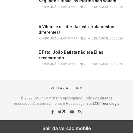
Segundo a Bíblia, os mortos não voltam
POR
PR. JOÃO FLÁVIO MARTINEZ
5 DE AGOSTO DE 2026
A Vítima e o Líder da seita, tratamentos
diferentes!
POR
PR. JOÃO FLÁVIO MARTINEZ
3 DE AGOSTO DE 2026
É Fato: João Batista não era Elias
reencarnado
POR
PR. JOÃO FLÁVIO MARTINEZ
3 DE AGOSTO DE 2026
VOLTAR AO TOPO
© 2022 CACP - Ministério Apologético. Todos os direitos
reservados. Desenvolvimento e Hospedagem by
M31 Tecnologia
.
Sair da versão mobile