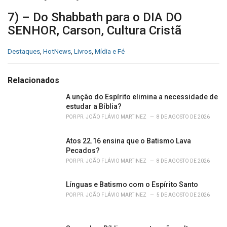
7) – Do Shabbath para o DIA DO
SENHOR, Carson, Cultura Cristã
C
Destaques
,
HotNews
,
Livros
,
Mídia e Fé
a
t
e
Relacionados
g
o
A unção do Espírito elimina a necessidade de
r
estudar a Bíblia?
i
POR
PR. JOÃO FLÁVIO MARTINEZ
8 DE AGOSTO DE 2026
e
s
Atos 22.16 ensina que o Batismo Lava
:
Pecados?
POR
PR. JOÃO FLÁVIO MARTINEZ
8 DE AGOSTO DE 2026
Línguas e Batismo com o Espírito Santo
POR
PR. JOÃO FLÁVIO MARTINEZ
5 DE AGOSTO DE 2026