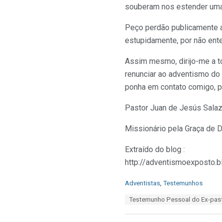
souberam nos estender uma 
Peço perdão publicamente a
estupidamente, por não ent
Assim mesmo, dirijo-me a t
renunciar ao adventismo do 
ponha em contato comigo, pa
Pastor Juan de Jesús Sala
Missionário pela Graça de 
Extraído do blog :
http://adventismoexposto
C
Adventistas
,
Testemunhos
a
T
Testemunho Pessoal do Ex-past
t
a
e
g
g