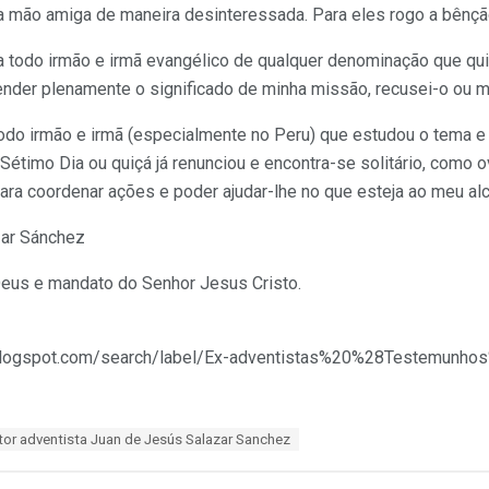
mão amiga de maneira desinteressada. Para eles rogo a bênçã
 todo irmão e irmã evangélico de qualquer denominação que qui
ender plenamente o significado de minha missão, recusei-o ou m
odo irmão e irmã (especialmente no Peru) que estudou o tema 
Sétimo Dia ou quiçá já renunciou e encontra-se solitário, como 
ra coordenar ações e poder ajudar-lhe no que esteja ao meu al
zar Sánchez
Deus e mandato do Senhor Jesus Cristo.
.blogspot.com/search/label/Ex-adventistas%20%28Testemunho
or adventista Juan de Jesús Salazar Sanchez