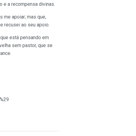
o e a recompensa divinas.
s me apoiar; mas que,
e recusei ao seu apoio.
e que está pensando em
ovelha sem pastor, que se
cance.
s%29