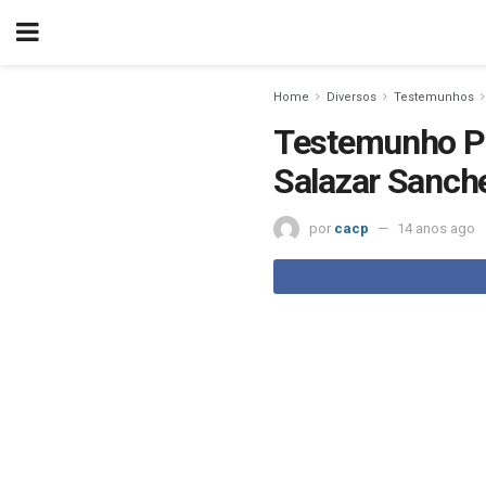
Home
Diversos
Testemunhos
Testemunho Pe
Salazar Sanch
por
cacp
14 anos ago