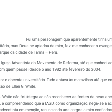
Fui uma personagem que aparentemente tinha um 
emitério; mas Deus se apiedou de mim, fez-me conhecer o evang
arque da cidade de Tarma – Peru.
à Igreja Adventista do Movimento de Reforma, até que conheci ao
com quem passei desde o ano 1982 até fevereiro do 2004.
stor e docente universitário. Tudo estava às maravilhas até que 
ão de Ellen G. White.
White não foi íntegra ao não reconhecer as fontes de seus escr
a, e compreendendo que a IASD, como organização, nega-se a ace
adventista em menção, renunciando aos cargos a mim confiados