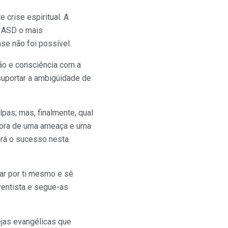
crise espiritual. A
 IASD o mais
se não foi possível.
ão e consciência com a
uportar a ambigüidade de
pas; mas, finalmente, qual
adora de uma ameaça e uma
ará o sucesso nesta
sar por ti mesmo e sê
ventista e segue-as
ejas evangélicas que