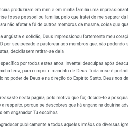
ncias produziram em mim e em minha família uma impressionante 
rise fosse pessoal ou familiar, pelo que tratei de me separar da
ara não afetar a fé de outros membros da mesma, coisa que qua
ha angústia e solidão, Deus impressionou fortemente meu coraç
SD por seu pecado e pastorear aos membros que, não podendo s
tas, decidissem retirar-se dela.
specífico por todos estes anos. Inventei desculpas após descul
minha terra, para cumprir o mandato de Deus. Toda crise é port
do no poder de Deus e na direção do Espírito Santo. Deus nos d
gressaste nesta página, pelo motivo que for, decide-te a pesqui
s a respeito, porque se descobres que há engano na doutrina ad
es em enganador. Tu escolhes.
agradecer publicamente a todos aqueles irmãos de diversas igr