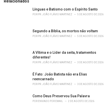
e
Relacionados
g
o
Línguas e Batismo com o Espírito Santo
r
POR
PR. JOÃO FLÁVIO MARTINEZ
5 DE AGOSTO DE 2026
i
e
s
Segundo a Bíblia, os mortos não voltam
:
POR
PR. JOÃO FLÁVIO MARTINEZ
5 DE AGOSTO DE 2026
A Vítima e o Líder da seita, tratamentos
diferentes!
POR
PR. JOÃO FLÁVIO MARTINEZ
3 DE AGOSTO DE 2026
É Fato: João Batista não era Elias
reencarnado
POR
PR. JOÃO FLÁVIO MARTINEZ
3 DE AGOSTO DE 2026
Como Deus Preservou Sua Palavra
POR
ENVIADO POR EMAIL
2 DE AGOSTO DE 2026