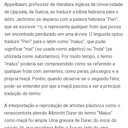
Appelbaum, professor de literatura inglesa da Universidade
de Uppsala, da Suécia, ao traduzir a bíblia hebraica para o
latim, Jerônimo se deparou com a palavra hebraica “Peri”,
que se escreve פרי, e representa qualquer fruto que possa
ser encontrado pendurado em uma árvore. O linguista optou
traduzir “Peri” para o latim como “malus”, que pode
significar “mal” (se usada como adjetivo) ou “fruta” (se
utilizada como substantivo). Por muito tempo, o termo
“malus” poderia ser compreendido como se referindo a
qualquer fruta com sementes, como peras, pêssegos e a
própria maçã. Porém, quando observa-se o segundo fator,
pode-se entender por que a maçã passou a ser a principal
tradução do termo.
A interpretação e reprodução de artistas plásticos como o
renascentista alemão Albrecht Dürer do termo “Malus”
como maçã foi ampla. Uma gravura de Dürer, do início do
século 16, que mostrava Adão e Eva ao lado de uma