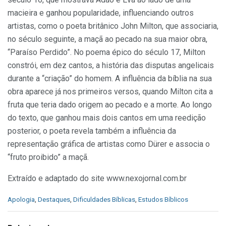
macieira e ganhou popularidade, influenciando outros
artistas, como o poeta britânico John Milton, que associaria,
no século seguinte, a maçã ao pecado na sua maior obra,
“Paraíso Perdido”. No poema épico do século 17, Milton
constrói, em dez cantos, a história das disputas angelicais
durante a “criação” do homem. A influência da bíblia na sua
obra aparece já nos primeiros versos, quando Milton cita a
fruta que teria dado origem ao pecado e a morte. Ao longo
do texto, que ganhou mais dois cantos em uma reedição
posterior, o poeta revela também a influência da
representação gráfica de artistas como Dürer e associa o
“fruto proibido” a maçã.
Extraído e adaptado do site www.nexojornal.com.br
C
Apologia
,
Destaques
,
Dificuldades Bíblicas
,
Estudos Bíblicos
a
t