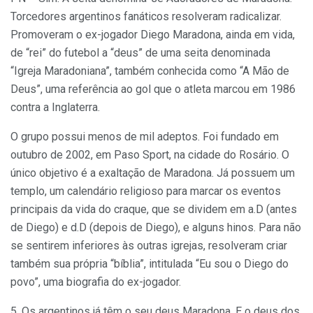
Torcedores argentinos fanáticos resolveram radicalizar.
Promoveram o ex-jogador Diego Maradona, ainda em vida,
de “rei” do futebol a “deus” de uma seita denominada
“Igreja Maradoniana”, também conhecida como “A Mão de
Deus”, uma referência ao gol que o atleta marcou em 1986
contra a Inglaterra.
O grupo possui menos de mil adeptos. Foi fundado em
outubro de 2002, em Paso Sport, na cidade do Rosário. O
único objetivo é a exaltação de Maradona. Já possuem um
templo, um calendário religioso para marcar os eventos
principais da vida do craque, que se dividem em a.D (antes
de Diego) e d.D (depois de Diego), e alguns hinos. Para não
se sentirem inferiores às outras igrejas, resolveram criar
também sua própria “bíblia”, intitulada “Eu sou o Diego do
povo”, uma biografia do ex-jogador.
5. Os argentinos já têm o seu deus Maradona. E o deus dos