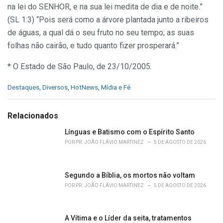
na lei do SENHOR, e na sua lei medita de dia e de noite.”
(SL 1:3) “Pois será como a árvore plantada junto a ribeiros
de águas, a qual dá o seu fruto no seu tempo; as suas
folhas não cairão, e tudo quanto fizer prosperará.”
* O Estado de São Paulo, de 23/10/2005.
C
Destaques
,
Diversos
,
HotNews
,
Mídia e Fé
a
t
e
Relacionados
g
o
Línguas e Batismo com o Espírito Santo
r
POR
PR. JOÃO FLÁVIO MARTINEZ
5 DE AGOSTO DE 2026
i
e
s
Segundo a Bíblia, os mortos não voltam
:
POR
PR. JOÃO FLÁVIO MARTINEZ
5 DE AGOSTO DE 2026
A Vítima e o Líder da seita, tratamentos