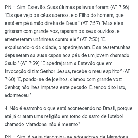
PN – Sim. Estevão. Suas últimas palavras foram: (AT 7:56)
“Eis que vejo os céus abertos, e o Filho do homem, que
está em pé à mão direita de Deus.” (AT 7:57) “Mas eles
gritaram com grande voz, taparam os seus ouvidos, e
arremeteram unânimes contra ele.” (AT 7:58) “E,
expulsando-o da cidade, o apedrejavam. E as testemunhas
depuseram as suas capas aos pés de um jovem chamado
Saulo.” (AT 7:59) “E apedrejaram a Estevão que em
invocação dizia: Senhor Jesus, recebe o meu espírito.” (AT
7:60) “E, pondo-se de joelhos, clamou com grande voz:
Senhor, não lhes imputes este pecado. E, tendo dito isto,
adormeceu.”
4. Não é estranho o que está acontecendo no Brasil, porque
até já criaram uma religião em torno do astro de futebol
chamado Maradona, não é mesmo?
PN – Sim. A seita denomina-se Adoradores de Maradona.