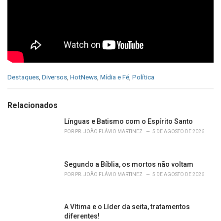
C
Destaques
,
Diversos
,
HotNews
,
Mídia e Fé
,
Política
a
t
e
Relacionados
g
o
Línguas e Batismo com o Espírito Santo
r
POR
PR. JOÃO FLÁVIO MARTINEZ
5 DE AGOSTO DE 2026
i
e
s
Segundo a Bíblia, os mortos não voltam
:
POR
PR. JOÃO FLÁVIO MARTINEZ
5 DE AGOSTO DE 2026
A Vítima e o Líder da seita, tratamentos
diferentes!