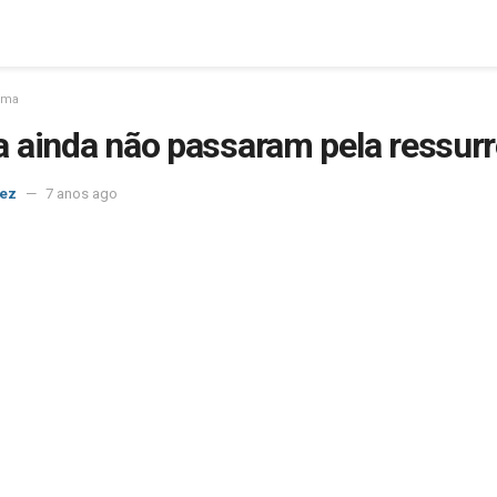
lma
 ainda não passaram pela ressurr
nez
7 anos ago