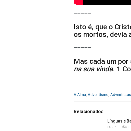
—————
Isto é, que o Cris
os mortos, devia 
—————
Mas cada um por s
na sua vinda
. 1 C
C
A Alma
,
Adventismo
,
Adventistas
a
t
e
Relacionados
g
o
Línguas e B
r
POR
PR. JOÃO F