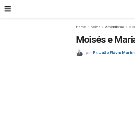
Home
Seitas
Adventismo
A A
Moisés e Maria
por
Pr. João Flávio Marti