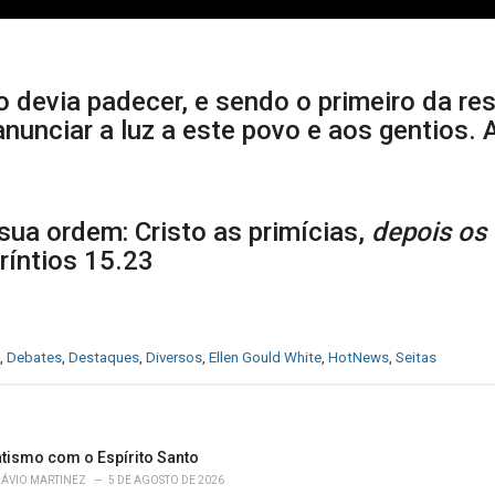
to devia padecer, e sendo o primeiro da re
anunciar a luz a este povo e aos gentios.
ua ordem: Cristo as primícias,
depois os 
oríntios 15.23
,
Debates
,
Destaques
,
Diversos
,
Ellen Gould White
,
HotNews
,
Seitas
atismo com o Espírito Santo
LÁVIO MARTINEZ
5 DE AGOSTO DE 2026