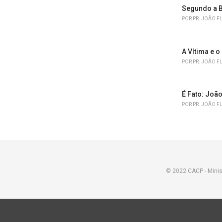
Segundo a B
POR
PR. JOÃO F
A Vítima e o
POR
PR. JOÃO F
É Fato: João
POR
PR. JOÃO F
© 2022 CACP - Minis