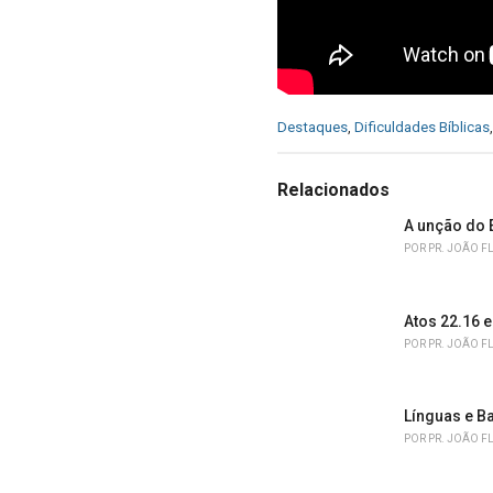
C
Destaques
,
Dificuldades Bíblicas
a
t
e
Relacionados
g
o
A unção do E
r
POR
PR. JOÃO F
i
e
s
Atos 22.16 
:
POR
PR. JOÃO F
Línguas e B
POR
PR. JOÃO F