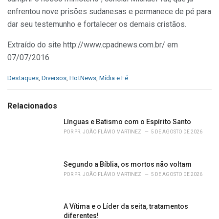
enfrentou nove prisões sudanesas e permanece de pé para
dar seu testemunho e fortalecer os demais cristãos.
Extraído do site http://www.cpadnews.com.br/ em
07/07/2016
C
Destaques
,
Diversos
,
HotNews
,
Mídia e Fé
a
t
e
Relacionados
g
o
Línguas e Batismo com o Espírito Santo
r
POR
PR. JOÃO FLÁVIO MARTINEZ
5 DE AGOSTO DE 2026
i
e
s
Segundo a Bíblia, os mortos não voltam
:
POR
PR. JOÃO FLÁVIO MARTINEZ
5 DE AGOSTO DE 2026
A Vítima e o Líder da seita, tratamentos
diferentes!