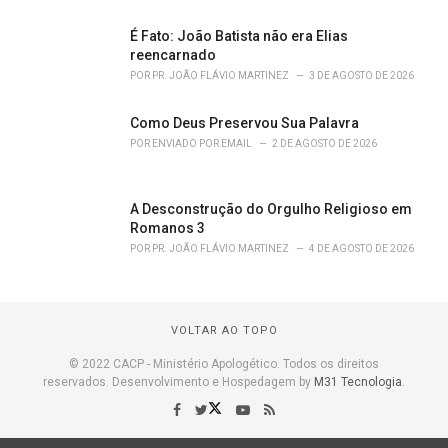
É Fato: João Batista não era Elias
reencarnado
POR
PR. JOÃO FLÁVIO MARTINEZ
3 DE AGOSTO DE 2026
Como Deus Preservou Sua Palavra
POR
ENVIADO POR EMAIL
2 DE AGOSTO DE 2026
A Desconstrução do Orgulho Religioso em
Romanos 3
POR
PR. JOÃO FLÁVIO MARTINEZ
4 DE AGOSTO DE 2026
VOLTAR AO TOPO
© 2022 CACP - Ministério Apologético. Todos os direitos
reservados. Desenvolvimento e Hospedagem by
M31 Tecnologia
.