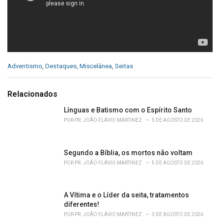
C
Adventismo
,
Destaques
,
Miscelânea
,
Seitas
a
t
e
Relacionados
g
o
Línguas e Batismo com o Espírito Santo
r
POR
PR. JOÃO FLÁVIO MARTINEZ
5 DE AGOSTO DE 2026
i
e
s
Segundo a Bíblia, os mortos não voltam
:
POR
PR. JOÃO FLÁVIO MARTINEZ
5 DE AGOSTO DE 2026
A Vítima e o Líder da seita, tratamentos
diferentes!
POR
PR. JOÃO FLÁVIO MARTINEZ
3 DE AGOSTO DE 2026