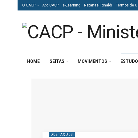
O CACP
App CACP
e-Learning
Natanael Rinaldi
Termos de U
HOME
SEITAS
MOVIMENTOS
ESTUDO
DESTAQUES