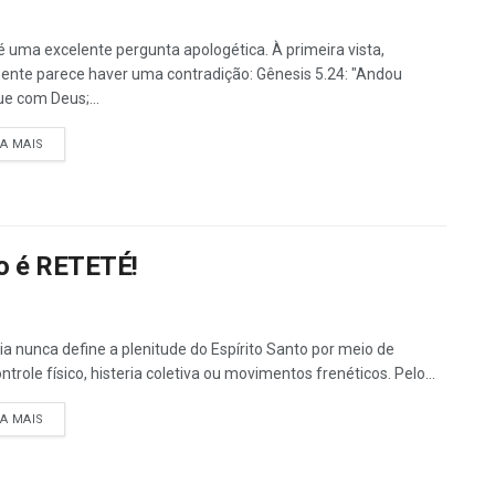
é uma excelente pergunta apologética. À primeira vista,
ente parece haver uma contradição: Gênesis 5.24: "Andou
e com Deus;...
DETAILS
IA MAIS
ão é RETETÉ!
lia nunca define a plenitude do Espírito Santo por meio de
ntrole físico, histeria coletiva ou movimentos frenéticos. Pelo...
DETAILS
IA MAIS