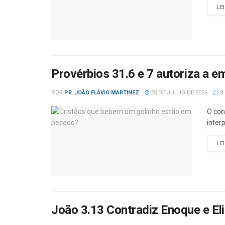
LE
Provérbios 31.6 e 7 autoriza a e
POR
PR. JOÃO FLÁVIO MARTINEZ
25 DE JULHO DE 2026
0
O con
inter
LE
João 3.13 Contradiz Enoque e El