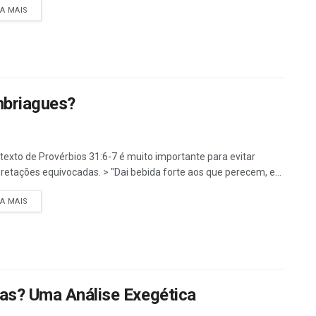
DETAILS
IA MAIS
mbriagues?
texto de Provérbios 31:6-7 é muito importante para evitar
pretações equivocadas. > "Dai bebida forte aos que perecem, e...
DETAILS
IA MAIS
ias? Uma Análise Exegética