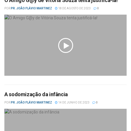
O Amigo G@y de Vitória Souza tenta justificá-la!
POR
PR. JOÃO FLÁVIO MARTINEZ
18 DE AGOSTO DE 2023
0
A sodomização da infância
POR
PR. JOÃO FLÁVIO MARTINEZ
14 DE JUNHO DE 2023
0