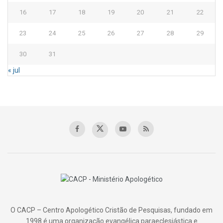
16
17
18
19
20
21
22
23
24
25
26
27
28
29
30
31
« jul
O CACP – Centro Apologético Cristão de Pesquisas, fundado em
1998 é uma organização evangélica paraeclesiástica e