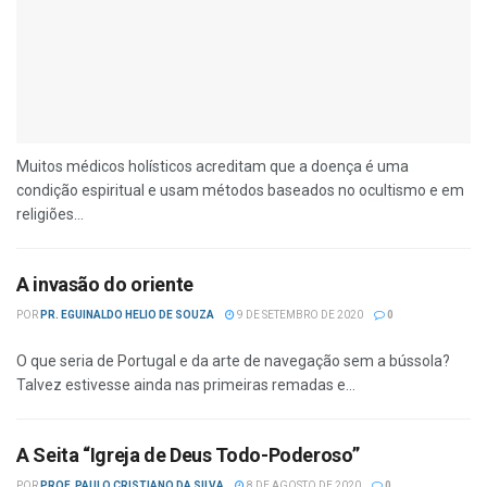
Muitos médicos holísticos acreditam que a doença é uma
condição espiritual e usam métodos baseados no ocultismo e em
religiões...
A invasão do oriente
POR
PR. EGUINALDO HELIO DE SOUZA
9 DE SETEMBRO DE 2020
0
O que seria de Portugal e da arte de navegação sem a bús­sola?
Talvez estivesse ainda nas primeiras remadas e...
A Seita “Igreja de Deus Todo-Poderoso”
POR
PROF. PAULO CRISTIANO DA SILVA
8 DE AGOSTO DE 2020
0