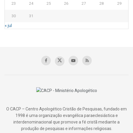
23
24
25
26
27
28
29
30
31
« jul
O CACP – Centro Apologético Cristão de Pesquisas, fundado em
1998 é uma organização evangélica paraeclesiástica e
interdenominacional que promove a fé cristã mediante a
produção de pesquisas e informações religiosas.