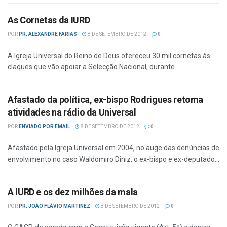
As Cornetas da IURD
POR
PR. ALEXANDRE FARIAS
8 DE SETEMBRO DE 2012
0
A Igreja Universal do Reino de Deus ofereceu 30 mil cornetas às
claques que vão apoiar a Selecção Nacional, durante...
Afastado da política, ex-bispo Rodrigues retoma
atividades na rádio da Universal
POR
ENVIADO POR EMAIL
8 DE SETEMBRO DE 2012
0
Afastado pela Igreja Universal em 2004, no auge das denúncias de
envolvimento no caso Waldomiro Diniz, o ex-bispo e ex-deputado...
A IURD e os dez milhões da mala
POR
PR. JOÃO FLÁVIO MARTINEZ
8 DE SETEMBRO DE 2012
0