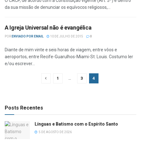
O CACP, de acordo com a Constituição vigente (Art. 5º) e dentro
da sua missão de denunciar os equívocos religiosos,...
A Igreja Universal não é evangélica
POR
ENVIADO POR EMAIL
10 DE JULHO DE 2015
0
Diante de mim vinte e seis horas de viagem, entre vôos e
aeroportos, entre Recife-Guarulhos-Miami-St. Louis. Costumo ler
e/ou escrever...
1
…
3
4
Posts Recentes
Línguas e Batismo com o Espírito Santo
5 DE AGOSTO DE 2026