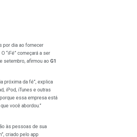
s por dia ao fornecer
 O “iFé” começará a ser
de setembro, afirmou ao
G1
ia próxima da fé”, explica
, iPod, iTunes e outras
o porque essa empresa está
 que você abordou.”
stão às pessoas de sua
n”, criado pelo app