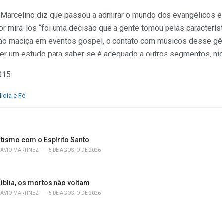
o Marcelino diz que passou a admirar o mundo dos evangélicos e
por mirá-los “foi uma decisão que a gente tomou pelas caracterí
ipação maciça em eventos gospel, o contato com músicos desse 
azer um estudo para saber se é adequado a outros segmentos, ni
015
ídia e Fé
atismo com o Espírito Santo
LÁVIO MARTINEZ
5 DE AGOSTO DE 2026
íblia, os mortos não voltam
LÁVIO MARTINEZ
5 DE AGOSTO DE 2026