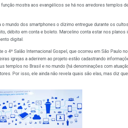
A função mostra aos evangélicos se há nos arredores templos d
ara o mundo dos smartphones o dízimo entregue durante os culto
dito, débito em conta e boleto. Marcelino conta estar nos planos
nto digital.
te o 4º Salão Internacional Gospel, que ocorreu em São Paulo n
iras igrejas a aderirem ao projeto estão cadastrando informaçõ
s templos no Brasil e no mundo (há denominações com atuação n
stores. Por isso, ele ainda não revela quais são elas, mas diz q