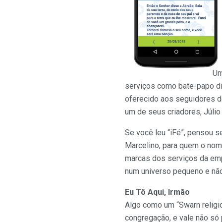
Um
serviços como bate-papo di
oferecido aos seguidores d
um de seus criadores, Júlio
Se você leu “iFé”, pensou se
Marcelino, para quem o nome
marcas dos serviços da emp
num universo pequeno e não
Eu Tô Aqui, Irmão
Algo como um “Swarn religio
congregação, e vale não só pa