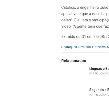
Católico, o engenheiro Juli
aplicativo e que a escolha 
deles”. Ele lista a partic
vídeo. “A gente teria que f
Extraído do G1 em 24/08/2
C
Destaques
,
Diversos
,
HotNews
,
M
a
t
e
Relacionados
g
o
Línguas e B
r
POR
PR. JOÃO F
i
e
s
Segundo a B
:
POR
PR. JOÃO F