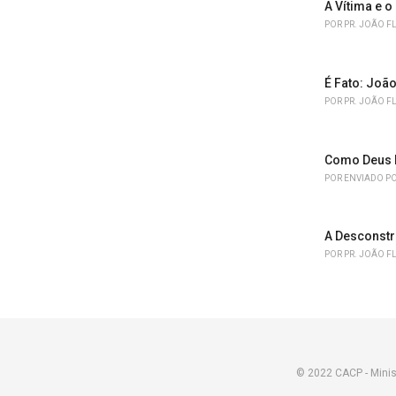
A Vítima e o
POR
PR. JOÃO F
É Fato: João
POR
PR. JOÃO F
Como Deus 
POR
ENVIADO PO
A Desconstr
POR
PR. JOÃO F
© 2022 CACP - Minis