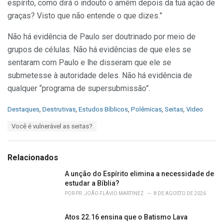
espírito, como dirá o indouto o amém depois da tua ação de
graças? Visto que não entende o que dizes.”
Não há evidência de Paulo ser doutrinado por meio de
grupos de células. Não há evidências de que eles se
sentaram com Paulo e lhe disseram que ele se
submetesse à autoridade deles. Não há evidência de
qualquer “programa de supersubmissão”.
C
Destaques
,
Destrutivas
,
Estudos Bíblicos
,
Polêmicas
,
Seitas
,
Video
a
T
Você é vulnerável as seitas?
t
a
e
g
g
s
o
Relacionados
:
r
i
A unção do Espírito elimina a necessidade de
e
estudar a Bíblia?
s
POR
PR. JOÃO FLÁVIO MARTINEZ
8 DE AGOSTO DE 2026
:
Atos 22.16 ensina que o Batismo Lava