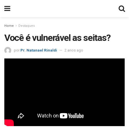
Home
Destaques
Você é vulnerável as seitas?
por
Pr. Natanael Rinaldi
2 anos ago