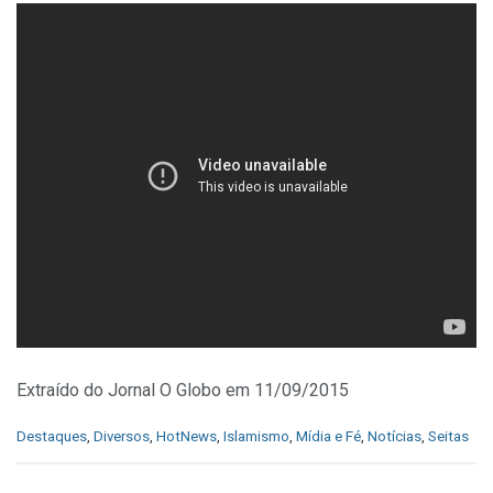
Extraído do Jornal O Globo em 11/09/2015
C
Destaques
,
Diversos
,
HotNews
,
Islamismo
,
Mídia e Fé
,
Notícias
,
Seitas
a
t