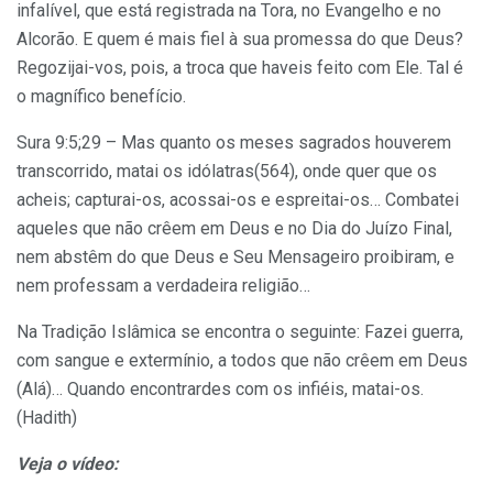
infalível, que está registrada na Tora, no Evangelho e no
Alcorão. E quem é mais fiel à sua promessa do que Deus?
Regozijai-vos, pois, a troca que haveis feito com Ele. Tal é
o magnífico benefício.
Sura 9:5;29 – Mas quanto os meses sagrados houverem
transcorrido, matai os idólatras(564), onde quer que os
acheis; capturai-os, acossai-os e espreitai-os… Combatei
aqueles que não crêem em Deus e no Dia do Juízo Final,
nem abstêm do que Deus e Seu Mensageiro proibiram, e
nem professam a verdadeira religião…
Na Tradição Islâmica se encontra o seguinte: Fazei guerra,
com sangue e extermínio, a todos que não crêem em Deus
(Alá)… Quando encontrardes com os infiéis, matai-os.
(Hadith)
Veja o vídeo: