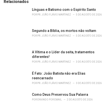
e
Relacionados
g
o
Línguas e Batismo com o Espírito Santo
r
POR
PR. JOÃO FLÁVIO MARTINEZ
5 DE AGOSTO DE 2026
i
e
s
Segundo a Bíblia, os mortos não voltam
:
POR
PR. JOÃO FLÁVIO MARTINEZ
5 DE AGOSTO DE 2026
A Vítima e o Líder da seita, tratamentos
diferentes!
POR
PR. JOÃO FLÁVIO MARTINEZ
3 DE AGOSTO DE 2026
É Fato: João Batista não era Elias
reencarnado
POR
PR. JOÃO FLÁVIO MARTINEZ
3 DE AGOSTO DE 2026
Como Deus Preservou Sua Palavra
POR
ENVIADO POR EMAIL
2 DE AGOSTO DE 2026