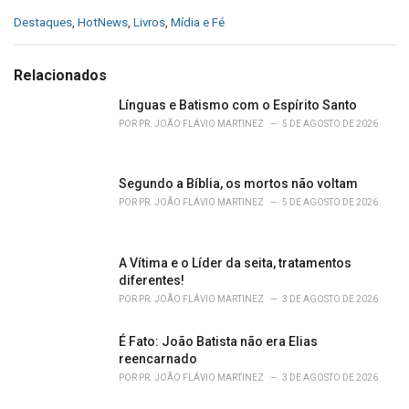
C
Destaques
,
HotNews
,
Livros
,
Mídia e Fé
a
t
e
Relacionados
g
o
Línguas e Batismo com o Espírito Santo
r
POR
PR. JOÃO FLÁVIO MARTINEZ
5 DE AGOSTO DE 2026
i
e
s
Segundo a Bíblia, os mortos não voltam
:
POR
PR. JOÃO FLÁVIO MARTINEZ
5 DE AGOSTO DE 2026
A Vítima e o Líder da seita, tratamentos
diferentes!
POR
PR. JOÃO FLÁVIO MARTINEZ
3 DE AGOSTO DE 2026
É Fato: João Batista não era Elias
reencarnado
POR
PR. JOÃO FLÁVIO MARTINEZ
3 DE AGOSTO DE 2026