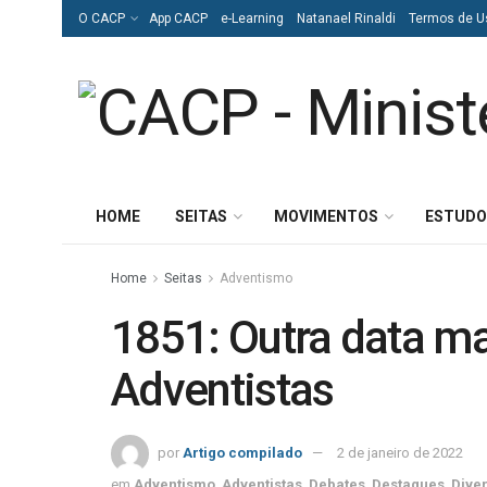
O CACP
App CACP
e-Learning
Natanael Rinaldi
Termos de U
HOME
SEITAS
MOVIMENTOS
ESTUDO
Home
Seitas
Adventismo
1851: Outra data m
Adventistas
por
Artigo compilado
2 de janeiro de 2022
em
Adventismo
,
Adventistas
,
Debates
,
Destaques
,
Dive