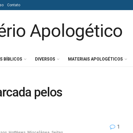
so
Contato
S BÍBLICOS
DIVERSOS
MATERIAIS APOLOGÉTICOS
arcada pelos
1
rsos
,
HotNews
,
Miscelânea
,
Seitas