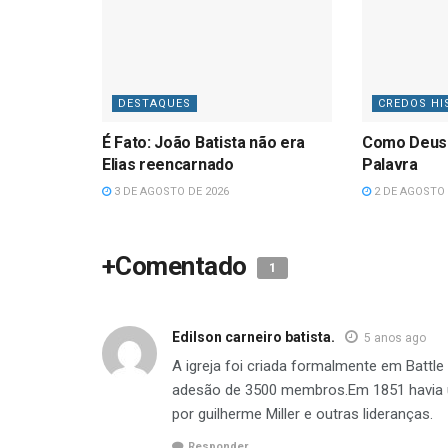
DESTAQUES
CREDOS HI
É Fato: João Batista não era
Como Deus
Elias reencarnado
Palavra
3 DE AGOSTO DE 2026
2 DE AGOSTO 
+Comentado
1
Edilson carneiro batista.
5 anos ago
A igreja foi criada formalmente em Battl
adesão de 3500 membros.Em 1851 havia 
por guilherme Miller e outras lideranças.
Responder