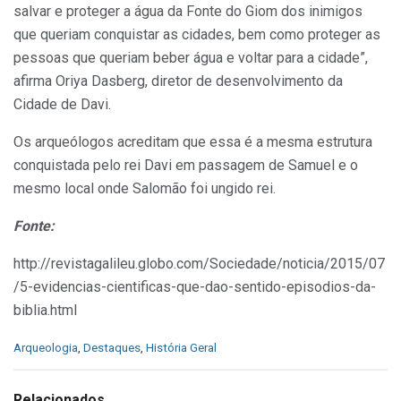
salvar e proteger a água da Fonte do Giom dos inimigos
que queriam conquistar as cidades, bem como proteger as
pessoas que queriam beber água e voltar para a cidade”,
afirma Oriya Dasberg, diretor de desenvolvimento da
Cidade de Davi.
Os arqueólogos acreditam que essa é a mesma estrutura
conquistada pelo rei Davi em passagem de Samuel e o
mesmo local onde Salomão foi ungido rei.
Fonte:
http://revistagalileu.globo.com/Sociedade/noticia/2015/07
/5-evidencias-cientificas-que-dao-sentido-episodios-da-
biblia.html
C
Arqueologia
,
Destaques
,
História Geral
a
t
e
Relacionados