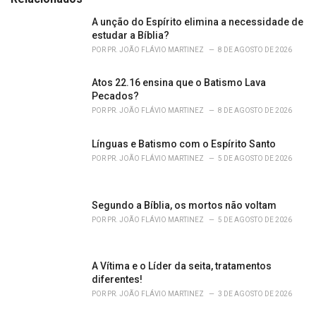
g
o
A unção do Espírito elimina a necessidade de
r
estudar a Bíblia?
i
POR
PR. JOÃO FLÁVIO MARTINEZ
8 DE AGOSTO DE 2026
e
s
Atos 22.16 ensina que o Batismo Lava
:
Pecados?
POR
PR. JOÃO FLÁVIO MARTINEZ
8 DE AGOSTO DE 2026
Línguas e Batismo com o Espírito Santo
POR
PR. JOÃO FLÁVIO MARTINEZ
5 DE AGOSTO DE 2026
Segundo a Bíblia, os mortos não voltam
POR
PR. JOÃO FLÁVIO MARTINEZ
5 DE AGOSTO DE 2026
A Vítima e o Líder da seita, tratamentos
diferentes!
POR
PR. JOÃO FLÁVIO MARTINEZ
3 DE AGOSTO DE 2026