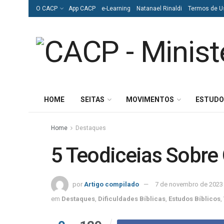
O CACP
App CACP
e-Learning
Natanael Rinaldi
Termos de U
HOME
SEITAS
MOVIMENTOS
ESTUDO
Home
Destaques
5 Teodiceias Sobre
por
Artigo compilado
7 de novembro de 2023
em
Destaques
,
Dificuldades Bíblicas
,
Estudos Bíblicos
,