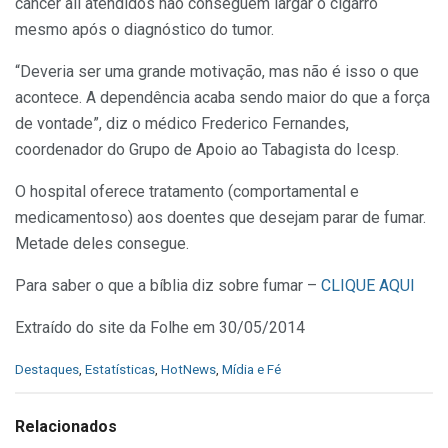
câncer ali atendidos não conseguem largar o cigarro
mesmo após o diagnóstico do tumor.
“Deveria ser uma grande motivação, mas não é isso o que
acontece. A dependência acaba sendo maior do que a força
de vontade”, diz o médico Frederico Fernandes,
coordenador do Grupo de Apoio ao Tabagista do Icesp.
O hospital oferece tratamento (comportamental e
medicamentoso) aos doentes que desejam parar de fumar.
Metade deles consegue.
Para saber o que a bíblia diz sobre fumar –
CLIQUE AQUI
Extraído do site da Folhe em 30/05/2014
C
Destaques
,
Estatísticas
,
HotNews
,
Mídia e Fé
a
t
e
Relacionados
g