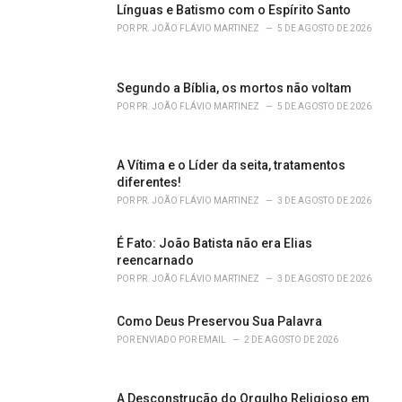
o
Línguas e Batismo com o Espírito Santo
r
POR
PR. JOÃO FLÁVIO MARTINEZ
5 DE AGOSTO DE 2026
i
e
s
Segundo a Bíblia, os mortos não voltam
:
POR
PR. JOÃO FLÁVIO MARTINEZ
5 DE AGOSTO DE 2026
A Vítima e o Líder da seita, tratamentos
diferentes!
POR
PR. JOÃO FLÁVIO MARTINEZ
3 DE AGOSTO DE 2026
É Fato: João Batista não era Elias
reencarnado
POR
PR. JOÃO FLÁVIO MARTINEZ
3 DE AGOSTO DE 2026
Como Deus Preservou Sua Palavra
POR
ENVIADO POR EMAIL
2 DE AGOSTO DE 2026
A Desconstrução do Orgulho Religioso em