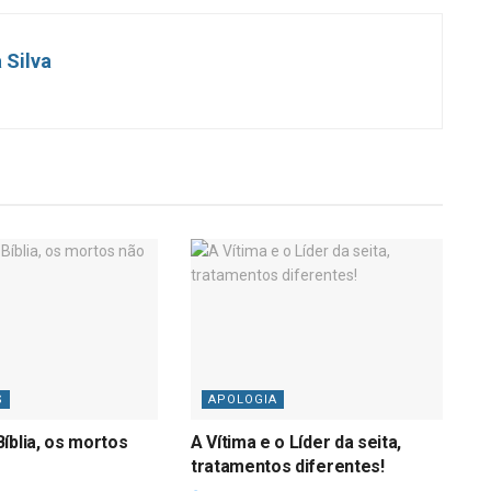
 Silva
S
APOLOGIA
íblia, os mortos
A Vítima e o Líder da seita,
tratamentos diferentes!