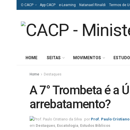
O CACP
App CACP
e-Learning
Natanael Rinaldi
Termos de U
HOME
SEITAS
MOVIMENTOS
ESTUDO
Home
Destaques
A 7° Trombeta é a Ú
arrebatamento?
por
Prof. Paulo Cristiano
em
Destaques
,
Escatologia
,
Estudos Bíblicos