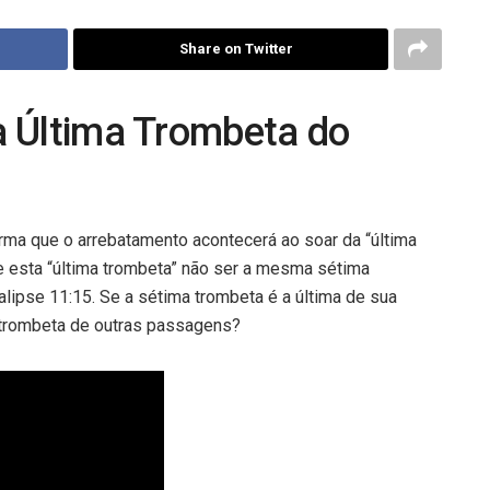
Share on Twitter
a Última Trombeta do
rma que o arrebatamento acontecerá ao soar da “última
 esta “última trombeta” não ser a mesma sétima
calipse
11:15
. Se a sétima trombeta é a última de sua
 trombeta de outras passagens?